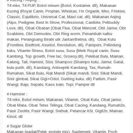
T4 mkn, T4 PUP, Botol minum (Botol, Kontainer, dll), Makanan
Kucing (Royal Canin, Proplan, Whiskas, I’m Organik, Meo, Friskies,
Classic, Equilibrio, Universal Cat, Maxi cat, dll), Makanan Anjing
(Alpo, Pedigree, Best In Show, Professional, Canibite, Petbuddy
Love, dll), Obat-Obatan (Obat Flue, Obat Mencret, Obt Jamur, Obt
Scabbies, Obt Demodex, Obt Ring worm, Penambah nafsu
makan, Perangsang Birahi utk Jantan/Betina, dll), Obat Kutu
(Frontline, Bistfront, Asuntol, Revolution, dll), Pampers, Pelindung
kuku, Vitamin Stress, Botol susu, Susu (Merk Royal canin, Susu
Kambing, Top growth, Free lac, Growsy,dll), Pelebat Bulu, Mainan,
Kalung, Tali, Harnest, Sisir, Shampoo (Shampo kutu, Jamur, Gatal,
bulu putih, dll), Kandang, Antiseptik Kandang, Tas, Rumah-
Rumahan, Sikat Bulu, Alat Mandi (Sikat mandi, Sisir, Sikat Mandi,
Sisir gimbal, Sikat Gigi+Odol, Gunting kuku, dll) Parfum, Pasir
Wangi, Baju, Sepatu, Kaos kaki, Topi, Pamper dll
# Hamster :
T4 mkn, Botol minum, Makanan, Vitamin, Obat Kutu, Obat jamur,
Obat Mata, Obat Tetes Telinga, Obat Cacing, Kandang, Rumah2n,
Pasir Zeolite, Pasir Wangi, Serbuk, Pelancar ASI, Gigit2n, Mainan,
Kincir, dll
# Sugar Glider
Makanan (padat/Pelet, protein mix), Suplement, Vitamin, Poch