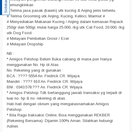
Sidebar
memungkinkan.
# Terima jasa pasak (kawin) utk kucing & Anjing jenis tertentu.
# Terima Grooming utk Anjing, Kucing, Kelinci, Marmut #
# Menyediakan Makanan Kucing / Anjing dalam kemasan Repack
250gr dan 500gr, mulai harga 25.000,-/kg utk Cat Food, 20.000,-/kg
utk Dog Food.
# Melayani Pembelian Grosir / Ecer
# Melayani Dropship
NB :
* Amigos Petshop Belum Buka cabang di mana pun Hanya
menggunakan No. Hp di Atas.
No. Rekening yang di gunakan :
BCA : ???? 5554 An. Fiedrick CR. Wijaya
Mandiri : ???? 610 An. Fiedrick CR. Wijaya
BNI : 0343.578.??? An. Fiedrick CR. Wijaya
* Amigos Petshop Tdk bertanggung jawab transaksi yg terjadi di
luar no. hp & no. rekening di atas.
Hati-hati dengan oknum yang mengatasnamakan Amigos
Petshop.
* Bila Ragu traksaksi Online, Bisa menggunakan REKBER
(Rekening Bersama). Dijamin 100% Aman. Silahkan hubungi
Admin.