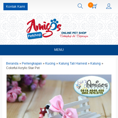
0
Kontak Kami
MENU
Beranda
»
Perlengkapan
»
Kucing
»
Kalung Tali Harnest
»
Kalung
»
Colorful Acrylic Star Pet