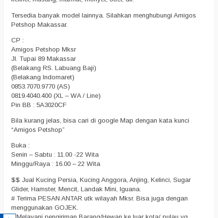
Tersedia banyak model lainnya. Silahkan menghubungi Amigos
Petshop Makassar.
CP :
Amigos Petshop Mksr
Jl. Tupai 89 Makassar
(Belakang RS. Labuang Baji)
(Belakang Indomaret)
0853.7070.9770 (AS)
0819.4040.400 (XL – WA / Line)
Pin BB : 5A3020CF
Bila kurang jelas, bisa cari di google Map dengan kata kunci
“Amigos Petshop”
Buka :
Senin – Sabtu : 11.00 -22 Wita
Minggu/Raya : 16.00 – 22 Wita
$$ Jual Kucing Persia, Kucing Anggora, Anjing, Kelinci, Sugar
Glider, Hamster, Mencit, Landak Mini, Iguana.
# Terima PESAN ANTAR utk wilayah Mksr. Bisa juga dengan
menggunakan GOJEK.
# Melayani pengiriman Barang/Hewan ke luar kota/ pulau yg