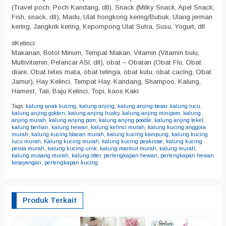
(Travel poch, Poch Kandang, dll), Snack (Milky Snack, Apel Snack,
Fish, snack, dll), Madu, Ulat hongkong kering/Bubuk, Ulang jerman
kering, Jangkrik kering, Kepompong Ulat Sutra, Susu, Yogurt, dll
#Kelinci
Makanan, Botol Minum, Tempat Makan, Vitamin (Vitamin bulu,
Multivitamin, Pelancar ASI, dll), obat – Obatan (Obat Flu, Obat
diare, Obat tetes mata, obat telinga, obat kutu, obat cacing, Obat
Jamur), Hay Kelinci, Tempat Hay, Kandang, Shampoo, Kalung,
Harnest, Tali, Baju Kelinci, Topi, kaos Kaki
Tags:
kalung anak kucing
,
kalung anjing
,
kalung anjing besar. kalung lucu
,
kalung anjing golden
,
kalung anjing husky
,
kalung anjing minipom
,
kalung
anjing murah
,
kalung anjing pom
,
kalung anjing poodle
,
kalung anjing tekel
,
kalung berlian
,
kalung hewan
,
kalung kelinci murah
,
kalung kucing anggora
murah
,
kalung kucing blacan murah
,
kalung kucing kampung
,
kalung kucing
lucu murah
,
Kalung kucing murah
,
kalung kucing peaknose
,
kalung kucing
persia murah
,
kalung kucing unik
,
kalung marmut murah
,
kalung murah
,
kalung musang murah
,
kalung otter
,
perlengkapan hewan
,
perlengkapan hewan
kesayangan
,
perlengkapan kucing
Produk Terkait
M