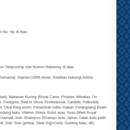
No. Hp di Atas.
omor Telepon/Hp dan Nomor Rekening di atas.
Bersama). Dijamin 100% Aman. Silahkan hubungi Admin.
lain), Makanan Kucing (Royal Canin, Proplan, Whiskas, I’m
lpo, Pedigree, Best In Show, Professional, Canibite, Petbuddy
dex, Obat Ring worm, Penambah nafsu makan, Perangsang Birahi
Pelindung kuku, Vitamin Stress, Botol susu, Susu (Merk Royal
, Harnest, Sisir, Shampoo (Shampo kutu, Jamur, Gatal, bulu putih,
 Sisir, Sisir gimbal, Sikat Gigi+Odol, Gunting kuku, dll),