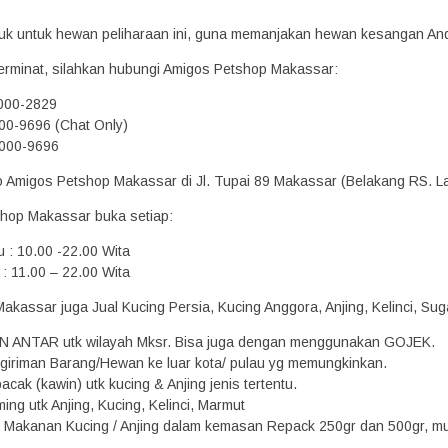
oduk untuk hewan peliharaan ini, guna memanjakan hewan kesangan An
erminat, silahkan hubungi Amigos Petshop Makassar:
2000-2829
00-9696 (Chat Only)
000-9696
ko Amigos Petshop Makassar di Jl. Tupai 89 Makassar (Belakang RS. L
hop Makassar buka setiap:
u : 10.00 -22.00 Wita
: 11.00 – 22.00 Wita
kassar juga Jual Kucing Persia, Kucing Anggora, Anjing, Kelinci, Suga
N ANTAR utk wilayah Mksr. Bisa juga dengan menggunakan GOJEK.
giriman Barang/Hewan ke luar kota/ pulau yg memungkinkan.
acak (kawin) utk kucing & Anjing jenis tertentu.
ing utk Anjing, Kucing, Kelinci, Marmut
Makanan Kucing / Anjing dalam kemasan Repack 250gr dan 500gr, mula