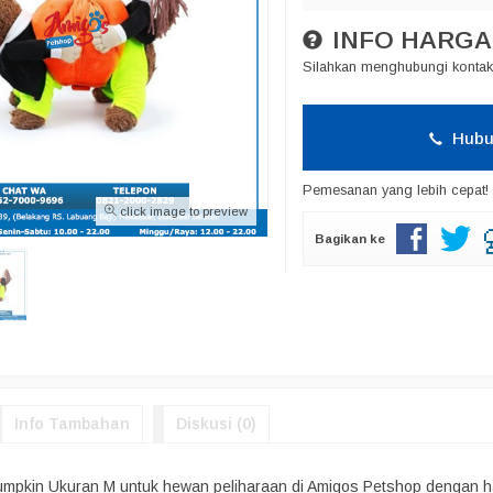
INFO HARGA
Silahkan menghubungi kontak 
Hubu
Pemesanan yang lebih cepat!
click image to preview
Bagikan ke
Info Tambahan
Diskusi (0)
umpkin Ukuran M untuk hewan peliharaan di Amigos Petshop dengan ha