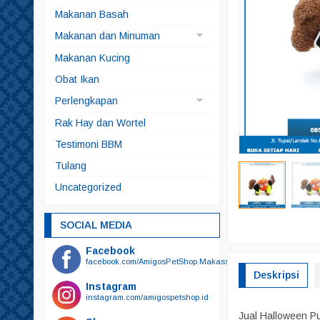
Anjing
Makanan Basah
Kucing
Makanan dan Minuman
Makanan Anjing
Makanan Kucing
Makanan Ikan
Obat Ikan
Makanan Kelinci
Perlengkapan
Makanan Kura-kura
Brangus
Rak Hay dan Wortel
Snack
Kucing
Testimoni BBM
Snack Anjing
Alat Mandi
Tulang
Snack Kucing
Odol
Uncategorized
Sikat Gigi
Sikat Gigi Plus Odol
SOCIAL MEDIA
Bedak
Facebook
Botol Minum
facebook.com/AmigosPetShop.Makassar
Deskripsi
Botol Susu
Instagram
instagram.com/amigospetshop.id
Gunting
Jual Halloween P