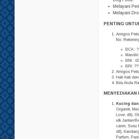
Tempat Minum
Melayani Pem
Melayani Dro
Tisu
PENTING UNTUK
Amigos Pets
No. Rekenin
BCA : ?
Mandiri
BNI : 0
BRI: ??
Amigos Petsh
Hati-hati d
Bila Anda R
MENYEDIAKAN 
Kucing dan
Organik, Meo,
Love, dll), 
utk Jantan/Be
canin, Susu 
dll), Kandan
Parfum, Pasi