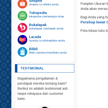
Shopee
Kalung Tali Harnest
Pumpkin Ukuran M 
shopee.co.id/toko-anda
Harnest
Anda akan meras
Tokopedia
Kalung
tokopedia.com/amigos-shop
Bagi Anda yang b
Tali
Petshop lewat C
Bukalapak
bukalapak.com/lapak-anda
Kandang
Peta lokasi toko
Mainan
Lazada
lazada.co.id/shop/toko-anda
Makanan
Blibli
Friskies
blibli.com/merchant/toko-anda
Royal Canin
whiskas
TESTIMONIAL
Obat – Obatan
Bagaimana pengalaman &
Pakaian
pendapat mereka tentang kami?
Parfum
Berikut ini adalah testimonial asli
Pelebat Bulu
tanpa rekayasa dari customer
kami.
Rumah – Rumahan
Sendok PUP