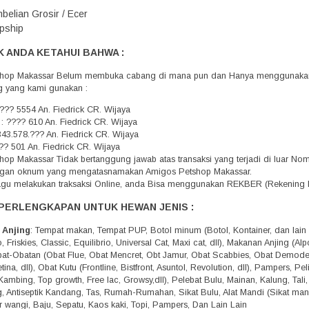
belian Grosir / Ecer
pship
 ANDA KETAHUI BAHWA :
hop Makassar Belum membuka cabang di mana pun dan Hanya menggunakan 
g yang kami gunakan :
??? 5554 An. Fiedrick CR. Wijaya
 : ???? 610 An. Fiedrick CR. Wijaya
343.578.??? An. Fiedrick CR. Wijaya
?? 501 An. Fiedrick CR. Wijaya
op Makassar Tidak bertanggung jawab atas transaksi yang terjadi di luar N
engan oknum yang mengatasnamakan Amigos Petshop Makassar.
agu melakukan traksaksi Online, anda Bisa menggunakan REKBER (Rekening 
PERLENGKAPAN UNTUK HEWAN JENIS :
 Anjing
: Tempat makan, Tempat PUP, Botol minum (Botol, Kontainer, dan lain 
 Friskies, Classic, Equilibrio, Universal Cat, Maxi cat, dll), Makanan Anjing (A
Obat-Obatan (Obat Flue, Obat Mencret, Obt Jamur, Obat Scabbies, Obat Demo
tina, dll), Obat Kutu (Frontline, Bistfront, Asuntol, Revolution, dll), Pampers, 
Kambing, Top growth, Free lac, Growsy,dll), Pelebat Bulu, Mainan, Kalung, Tali
g, Antiseptik Kandang, Tas, Rumah-Rumahan, Sikat Bulu, Alat Mandi (Sikat mandi,
r wangi, Baju, Sepatu, Kaos kaki, Topi, Pampers, Dan Lain Lain