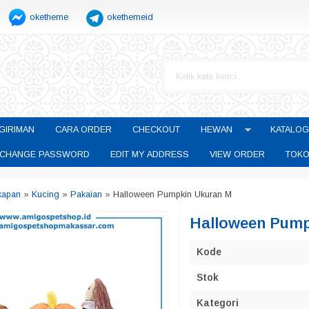
oketheme
okethemeid
GIRIMAN
CARA ORDER
CHECKOUT
HEWAN
KATALOG
CHANGE PASSWORD
EDIT MY ADDRESS
VIEW ORDER
TOKO
kapan
»
Kucing
»
Pakaian
»
Halloween Pumpkin Ukuran M
Halloween Pump
Kode
Stok
Kategori