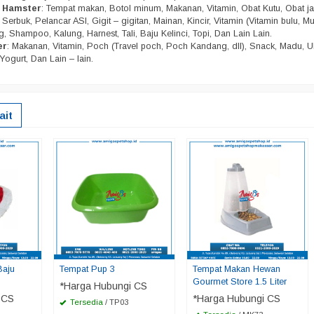
n Hamster
: Tempat makan, Botol minum, Makanan, Vitamin, Obat Kutu, Obat j
Serbuk, Pelancar ASI, Gigit – gigitan, Mainan, Kincir, Vitamin (Vitamin bulu, Mu
, Shampoo, Kalung, Harnest, Tali, Baju Kelinci, Topi, Dan Lain Lain.
er
: Makanan, Vitamin, Poch (Travel poch, Poch Kandang, dll), Snack, Madu, U
Yogurt, Dan Lain – lain.
ait
Baju
Tempat Pup 3
Tempat Makan Hewan
Gourmet Store 1.5 Liter
*Harga Hubungi CS
 CS
*Harga Hubungi CS
Tersedia
/ TP03