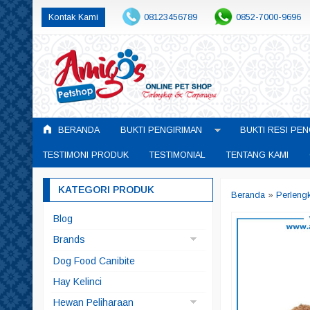
Kontak Kami
08123456789
0852-7000-9696
BERANDA
BUKTI PENGIRIMAN
BUKTI RESI PEN
TESTIMONI PRODUK
TESTIMONIAL
TENTANG KAMI
KATEGORI PRODUK
Beranda
»
Perleng
Blog
Brands
Arqui Fresh
Dog Food Canibite
Doggyman
Hay Kelinci
Pedigree
Hewan Peliharaan