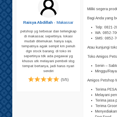
Shampoo
Miliki segera pr
Sikat Bulu
Bagi Anda yang b
Sisir
Butar
-
Raisya Abdillah
- Makassar
Telp: 0821-
Skop
petshop yg terbesar dan terlengkap
WA: 0852-70
Skop PUP
di makassar, sepertinya. lokasi
ja untuk
SMS: 0852-7
mudah ditemukan. hanya saja,
peliharaan
Susu
tempatnya agak sempit krn penuh
Atau kunjungi to
g memadai
dgn stock barang. di toko ini
Tas & Cannel Box
i pecinta
sepertinya tdk ada pegawai yg
Toko Amigos Pets
. Jadi bagi
Tempat Makan
khusus utk melayani pembeli sbg
ari datang
Senin – Sabt
tempat bertanya, jadi harus nyari
Tempat PUP
tuk harga
Minggu/Raya 
sendiri
emikian ya.
Vitamin
(5/5)
Amigos Petshop Ma
Pampers
(4/5)
Pampers Anjing
Terima PESA
Melayani pen
Pampers Kucing
Terima jasa p
Pasir
Terima Groom
Menyediakan 
Sugar Glider
Dog Food.