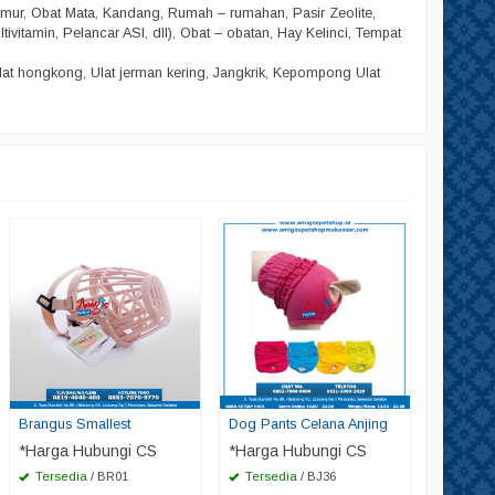
amur, Obat Mata, Kandang, Rumah – rumahan, Pasir Zeolite,
ltivitamin, Pelancar ASI, dll), Obat – obatan, Hay Kelinci, Tempat
lat hongkong, Ulat jerman kering, Jangkrik, Kepompong Ulat
Tempat M
Bowl Uk
*Harga
Tersed
Brangus Smallest
Dog Pants Celana Anjing
*Harga Hubungi CS
*Harga Hubungi CS
Tersedia
/ BR01
Tersedia
/ BJ36