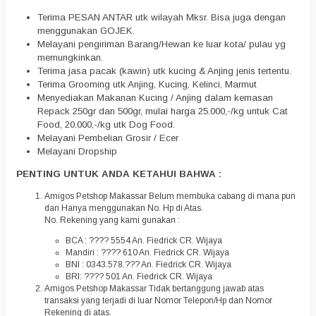
Terima PESAN ANTAR utk wilayah Mksr. Bisa juga dengan
menggunakan GOJEK.
Melayani pengiriman Barang/Hewan ke luar kota/ pulau yg
memungkinkan.
Terima jasa pacak (kawin) utk kucing & Anjing jenis tertentu.
Terima Grooming utk Anjing, Kucing, Kelinci, Marmut
Menyediakan Makanan Kucing / Anjing dalam kemasan
Repack 250gr dan 500gr, mulai harga 25.000,-/kg untuk Cat
Food, 20.000,-/kg utk Dog Food.
Melayani Pembelian Grosir / Ecer
Melayani Dropship
PENTING UNTUK ANDA KETAHUI BAHWA :
Amigos Petshop Makassar Belum membuka cabang di mana pun
dan Hanya menggunakan No. Hp di Atas.
No. Rekening yang kami gunakan :
BCA : ???? 5554 An. Fiedrick CR. Wijaya
Mandiri : ???? 610 An. Fiedrick CR. Wijaya
BNI : 0343.578.??? An. Fiedrick CR. Wijaya
BRI: ???? 501 An. Fiedrick CR. Wijaya
Amigos Petshop Makassar Tidak bertanggung jawab atas
transaksi yang terjadi di luar Nomor Telepon/Hp dan Nomor
Rekening di atas.