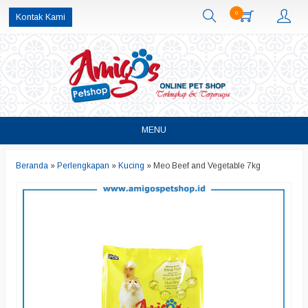
0
Kontak Kami
MENU
Beranda
»
Perlengkapan
»
Kucing
»
Meo Beef and Vegetable 7kg