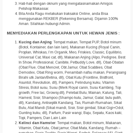
Hati-hati dengan oknum yang mengatasnamakan Amigos
Petshop Makassar.
Bila Anda Ragu melakukan traksaksi Online, anda Bisa
menggunakan REKBER (Rekening Bersama). Dijamin 100%
Aman. Silahkan hubungi Admin.
MENYEDIAKAN PERLENGKAPAN UNTUK HEWAN JENIS :
Kucing dan Anjing
: Tempat makan, Tempat PUP, Botol minum
(Botol, Kontainer, dan lain lain), Makanan Kucing (Royal Canin,
Proplan, Whiskas, I’m Organik, Meo, Friskies, Classic, Equilibrio,
Universal Cat, Maxi cat, dll), Makanan Anjing (Alpo, Pedigree, Best
In Show, Professional, Canibite, Petbuddy Love, dll), Obat-Obatan
(Obat Flue, Obat Mencret, Obt Jamur, Obat Scabbies, Obat
Demodex, Obat Ring worm, Penambah nafsu makan, Perangsang
Birahi utk Jantan/Betina, dll), Obat Kutu (Frontline, Bistfront,
Asuntol, Revolution, dll), Pampers, Pelindung kuku, Vitamin
Stress, Botol susu, Susu (Merk Royal canin, Susu Kambing, Top
growth, Free lac, Growsy,dll), Pelebat Bulu, Mainan, Kalung, Tali,
Harnest, Sisir, Shampoo (Shampo kutu, Jamur, Gatal, bulu putih,
dll), Kandang, Antiseptik Kandang, Tas, Rumah-Rumahan, Sikat
Bulu, Alat Mandi (Sikat mandi, Sisir, Sisir gimbal, Sikat Gigi+Odol,
Gunting kuku, dll), Parfum, Pasir wangi, Baju, Sepatu, Kaos kaki,
Topi, Pampers, Dan Lain Lain
Kelinci dan Hamster
: Tempat makan, Botol minum, Makanan,
Vitamin, Obat Kutu, Obat jamur, Obat Mata, Kandang, Rumah –