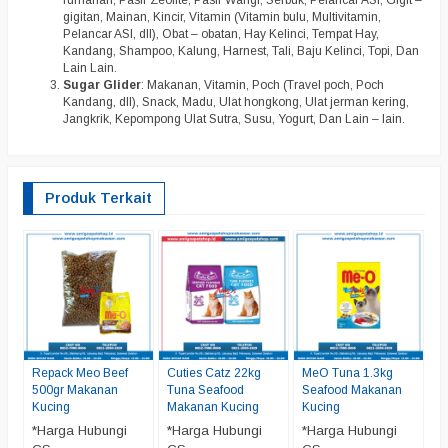
rumahan, Pasir Zeolite, Pasir Wangi, Serbuk, Pelancar ASI, Gigit –
gigitan, Mainan, Kincir, Vitamin (Vitamin bulu, Multivitamin,
Pelancar ASI, dll), Obat – obatan, Hay Kelinci, Tempat Hay,
Kandang, Shampoo, Kalung, Harnest, Tali, Baju Kelinci, Topi, Dan
Lain Lain.
Sugar Glider
: Makanan, Vitamin, Poch (Travel poch, Poch
Kandang, dll), Snack, Madu, Ulat hongkong, Ulat jerman kering,
Jangkrik, Kepompong Ulat Sutra, Susu, Yogurt, Dan Lain – lain.
Produk Terkait
M
M
*
C
Repack Meo Beef
Cuties Catz 22kg
MeO Tuna 1.3kg
500gr Makanan
Tuna Seafood
Seafood Makanan
Kucing
Makanan Kucing
Kucing
*Harga Hubungi
*Harga Hubungi
*Harga Hubungi