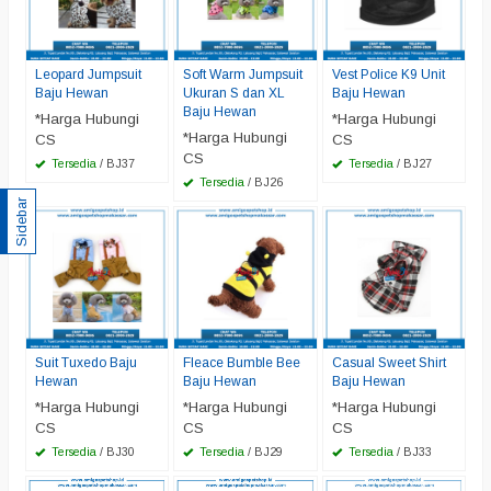
Leopard Jumpsuit
Soft Warm Jumpsuit
Vest Police K9 Unit
Baju Hewan
Ukuran S dan XL
Baju Hewan
Baju Hewan
*Harga Hubungi
*Harga Hubungi
*Harga Hubungi
CS
CS
CS
Tersedia
/ BJ37
Tersedia
/ BJ27
Tersedia
/ BJ26
Sidebar
Suit Tuxedo Baju
Fleace Bumble Bee
Casual Sweet Shirt
Hewan
Baju Hewan
Baju Hewan
*Harga Hubungi
*Harga Hubungi
*Harga Hubungi
CS
CS
CS
Tersedia
/ BJ30
Tersedia
/ BJ29
Tersedia
/ BJ33