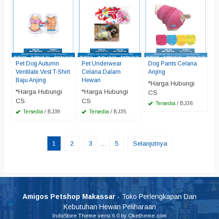
Pet Dog Autumn
Pet Underwear
Dog Pants Celana
Ventilate Vest T-Shirt
Celana Dalam
Anjing
Baju Anjing
Hewan
*Harga Hubungi
*Harga Hubungi
*Harga Hubungi
CS
CS
CS
Tersedia
/ BJ36
Tersedia
/ BJ39
Tersedia
/ BJ35
1
2
3
…
5
Selanjutnya
Amigos Petshop Makassar
- Toko Perlengkapan Dan
Kebutuhan Hewan Peliharaan
IndoStore Theme
versi 6.0 by Oketheme.com