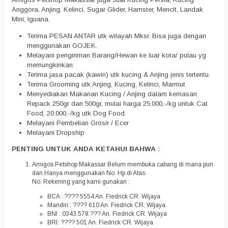
Anggora, Anjing, Kelinci, Sugar Glider, Hamster, Mencit, Landak
Mini, Iguana.
Terima PESAN ANTAR utk wilayah Mksr. Bisa juga dengan
menggunakan GOJEK.
Melayani pengiriman Barang/Hewan ke luar kota/ pulau yg
memungkinkan.
Terima jasa pacak (kawin) utk kucing & Anjing jenis tertentu.
Terima Grooming utk Anjing, Kucing, Kelinci, Marmut
Menyediakan Makanan Kucing / Anjing dalam kemasan
Repack 250gr dan 500gr, mulai harga 25.000,-/kg untuk Cat
Food, 20.000,-/kg utk Dog Food.
Melayani Pembelian Grosir / Ecer
Melayani Dropship
PENTING UNTUK ANDA KETAHUI BAHWA :
Amigos Petshop Makassar Belum membuka cabang di mana pun
dan Hanya menggunakan No. Hp di Atas.
No. Rekening yang kami gunakan :
BCA : ???? 5554 An. Fiedrick CR. Wijaya
Mandiri : ???? 610 An. Fiedrick CR. Wijaya
BNI : 0343.578.??? An. Fiedrick CR. Wijaya
BRI: ???? 501 An. Fiedrick CR. Wijaya