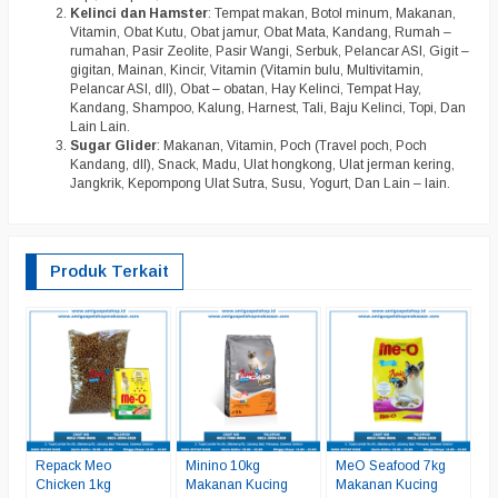
Kelinci dan Hamster
: Tempat makan, Botol minum, Makanan,
Vitamin, Obat Kutu, Obat jamur, Obat Mata, Kandang, Rumah –
rumahan, Pasir Zeolite, Pasir Wangi, Serbuk, Pelancar ASI, Gigit –
gigitan, Mainan, Kincir, Vitamin (Vitamin bulu, Multivitamin,
Pelancar ASI, dll), Obat – obatan, Hay Kelinci, Tempat Hay,
Kandang, Shampoo, Kalung, Harnest, Tali, Baju Kelinci, Topi, Dan
Lain Lain.
Sugar Glider
: Makanan, Vitamin, Poch (Travel poch, Poch
Kandang, dll), Snack, Madu, Ulat hongkong, Ulat jerman kering,
Jangkrik, Kepompong Ulat Sutra, Susu, Yogurt, Dan Lain – lain.
Produk Terkait
R
M
*
C
Repack Meo
Minino 10kg
MeO Seafood 7kg
Chicken 1kg
Makanan Kucing
Makanan Kucing