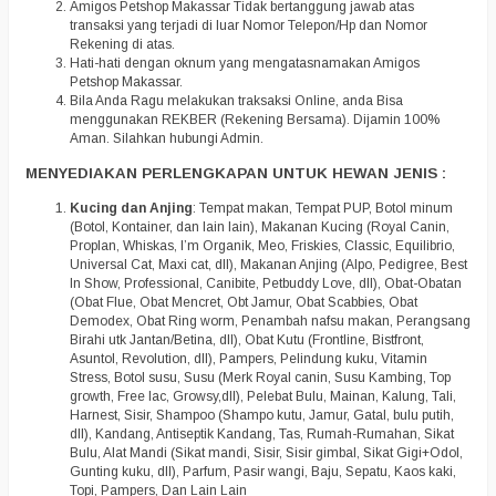
Amigos Petshop Makassar Tidak bertanggung jawab atas
transaksi yang terjadi di luar Nomor Telepon/Hp dan Nomor
Rekening di atas.
Hati-hati dengan oknum yang mengatasnamakan Amigos
Petshop Makassar.
Bila Anda Ragu melakukan traksaksi Online, anda Bisa
menggunakan REKBER (Rekening Bersama). Dijamin 100%
Aman. Silahkan hubungi Admin.
MENYEDIAKAN PERLENGKAPAN UNTUK HEWAN JENIS :
Kucing dan Anjing
: Tempat makan, Tempat PUP, Botol minum
(Botol, Kontainer, dan lain lain), Makanan Kucing (Royal Canin,
Proplan, Whiskas, I’m Organik, Meo, Friskies, Classic, Equilibrio,
Universal Cat, Maxi cat, dll), Makanan Anjing (Alpo, Pedigree, Best
In Show, Professional, Canibite, Petbuddy Love, dll), Obat-Obatan
(Obat Flue, Obat Mencret, Obt Jamur, Obat Scabbies, Obat
Demodex, Obat Ring worm, Penambah nafsu makan, Perangsang
Birahi utk Jantan/Betina, dll), Obat Kutu (Frontline, Bistfront,
Asuntol, Revolution, dll), Pampers, Pelindung kuku, Vitamin
Stress, Botol susu, Susu (Merk Royal canin, Susu Kambing, Top
growth, Free lac, Growsy,dll), Pelebat Bulu, Mainan, Kalung, Tali,
Harnest, Sisir, Shampoo (Shampo kutu, Jamur, Gatal, bulu putih,
dll), Kandang, Antiseptik Kandang, Tas, Rumah-Rumahan, Sikat
Bulu, Alat Mandi (Sikat mandi, Sisir, Sisir gimbal, Sikat Gigi+Odol,
Gunting kuku, dll), Parfum, Pasir wangi, Baju, Sepatu, Kaos kaki,
Topi, Pampers, Dan Lain Lain