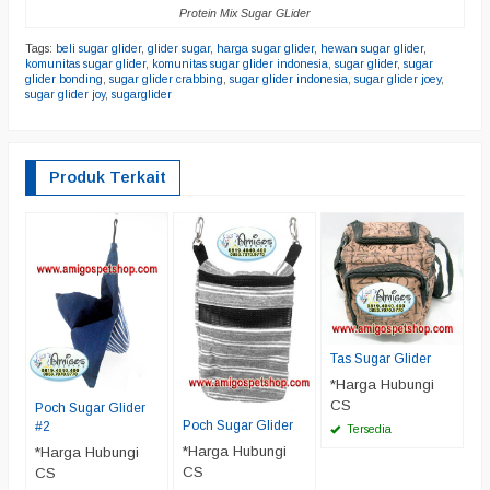
Protein Mix Sugar GLider
Tags:
beli sugar glider
,
glider sugar
,
harga sugar glider
,
hewan sugar glider
,
komunitas sugar glider
,
komunitas sugar glider indonesia
,
sugar glider
,
sugar
glider bonding
,
sugar glider crabbing
,
sugar glider indonesia
,
sugar glider joey
,
sugar glider joy
,
sugarglider
Produk Terkait
J
*
C
Tas Sugar Glider
*Harga Hubungi
CS
Poch Sugar Glider
Poch Sugar Glider
#2
Tersedia
*Harga Hubungi
*Harga Hubungi
CS
CS