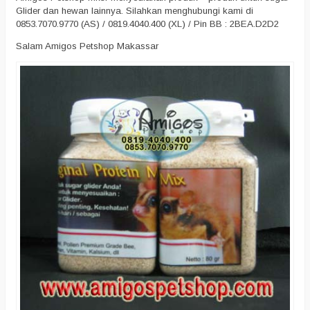
Glider dan hewan lainnya. Silahkan menghubungi kami di
0853.7070.9770 (AS) / 0819.4040.400 (XL) / Pin BB : 2BEA.D2D2
Salam Amigos Petshop Makassar