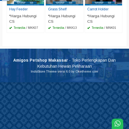
Hay Feeder
Grass Shelf
Carrot Holder
*Harga Hubungi
*Harga Hubungi
*Harga Hubungi
CS
CS
CS
Tersedia
/ MKK07
Tersedia
/ MKK13
Tersedia
/ MNK01
Amigos Petshop Makassar
- Toko Perlengkapan Dan
Kebutuhan Hewan Peliharaan
IndoStore Theme
versi 6.0 by Oketheme.com