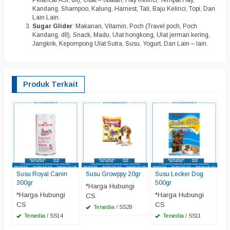
Kandang, Shampoo, Kalung, Harnest, Tali, Baju Kelinci, Topi, Dan
Lain Lain.
Sugar Glider
: Makanan, Vitamin, Poch (Travel poch, Poch
Kandang, dll), Snack, Madu, Ulat hongkong, Ulat jerman kering,
Jangkrik, Kepompong Ulat Sutra, Susu, Yogurt, Dan Lain – lain.
Produk Terkait
L
*
C
Susu Royal Canin
Susu Growppy 20gr
Susu Lecker Dog
300gr
500gr
*Harga Hubungi
*Harga Hubungi
*Harga Hubungi
CS
CS
CS
Tersedia
/ SS29
Tersedia
/ SS14
Tersedia
/ SS11