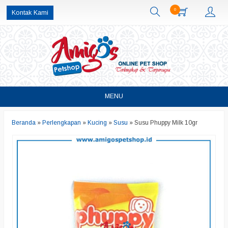
0
Kontak Kami
MENU
Beranda
»
Perlengkapan
»
Kucing
»
Susu
»
Susu Phuppy Milk 10gr