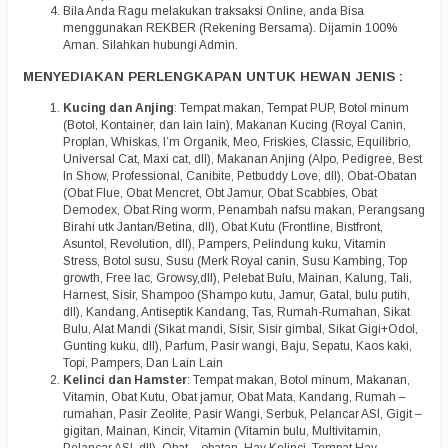
Bila Anda Ragu melakukan traksaksi Online, anda Bisa
menggunakan REKBER (Rekening Bersama). Dijamin 100%
Aman. Silahkan hubungi Admin.
MENYEDIAKAN PERLENGKAPAN UNTUK HEWAN JENIS :
Kucing dan Anjing
: Tempat makan, Tempat PUP, Botol minum
(Botol, Kontainer, dan lain lain), Makanan Kucing (Royal Canin,
Proplan, Whiskas, I’m Organik, Meo, Friskies, Classic, Equilibrio,
Universal Cat, Maxi cat, dll), Makanan Anjing (Alpo, Pedigree, Best
In Show, Professional, Canibite, Petbuddy Love, dll), Obat-Obatan
(Obat Flue, Obat Mencret, Obt Jamur, Obat Scabbies, Obat
Demodex, Obat Ring worm, Penambah nafsu makan, Perangsang
Birahi utk Jantan/Betina, dll), Obat Kutu (Frontline, Bistfront,
Asuntol, Revolution, dll), Pampers, Pelindung kuku, Vitamin
Stress, Botol susu, Susu (Merk Royal canin, Susu Kambing, Top
growth, Free lac, Growsy,dll), Pelebat Bulu, Mainan, Kalung, Tali,
Harnest, Sisir, Shampoo (Shampo kutu, Jamur, Gatal, bulu putih,
dll), Kandang, Antiseptik Kandang, Tas, Rumah-Rumahan, Sikat
Bulu, Alat Mandi (Sikat mandi, Sisir, Sisir gimbal, Sikat Gigi+Odol,
Gunting kuku, dll), Parfum, Pasir wangi, Baju, Sepatu, Kaos kaki,
Topi, Pampers, Dan Lain Lain
Kelinci dan Hamster
: Tempat makan, Botol minum, Makanan,
Vitamin, Obat Kutu, Obat jamur, Obat Mata, Kandang, Rumah –
rumahan, Pasir Zeolite, Pasir Wangi, Serbuk, Pelancar ASI, Gigit –
gigitan, Mainan, Kincir, Vitamin (Vitamin bulu, Multivitamin,
Pelancar ASI, dll), Obat – obatan, Hay Kelinci, Tempat Hay,