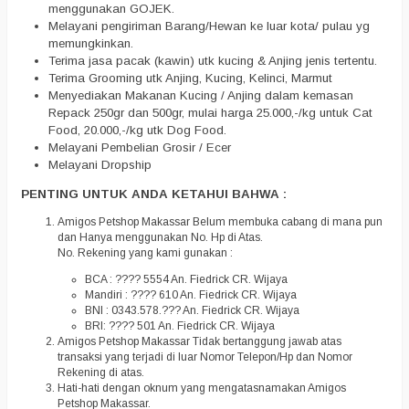
menggunakan GOJEK.
Melayani pengiriman Barang/Hewan ke luar kota/ pulau yg
memungkinkan.
Terima jasa pacak (kawin) utk kucing & Anjing jenis tertentu.
Terima Grooming utk Anjing, Kucing, Kelinci, Marmut
Menyediakan Makanan Kucing / Anjing dalam kemasan
Repack 250gr dan 500gr, mulai harga 25.000,-/kg untuk Cat
Food, 20.000,-/kg utk Dog Food.
Melayani Pembelian Grosir / Ecer
Melayani Dropship
PENTING UNTUK ANDA KETAHUI BAHWA :
Amigos Petshop Makassar Belum membuka cabang di mana pun
dan Hanya menggunakan No. Hp di Atas.
No. Rekening yang kami gunakan :
BCA : ???? 5554 An. Fiedrick CR. Wijaya
Mandiri : ???? 610 An. Fiedrick CR. Wijaya
BNI : 0343.578.??? An. Fiedrick CR. Wijaya
BRI: ???? 501 An. Fiedrick CR. Wijaya
Amigos Petshop Makassar Tidak bertanggung jawab atas
transaksi yang terjadi di luar Nomor Telepon/Hp dan Nomor
Rekening di atas.
Hati-hati dengan oknum yang mengatasnamakan Amigos
Petshop Makassar.