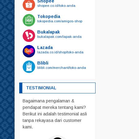
Shopee
Kalung Tali Harnest
shopee.co.id/toko-anda
Harnest
Tokopedia
Kalung
tokopedia.com/amigos-shop
Tali
Bukalapak
bukalapak.com/lapak-anda
Kandang
Mainan
Lazada
lazada.co.id/shop/toko-anda
Makanan
Blibli
Friskies
blibli.com/merchant/toko-anda
Royal Canin
whiskas
TESTIMONIAL
Obat – Obatan
Bagaimana pengalaman &
Pakaian
pendapat mereka tentang kami?
Parfum
Berikut ini adalah testimonial asli
Pelebat Bulu
tanpa rekayasa dari customer
kami.
Rumah – Rumahan
Sendok PUP