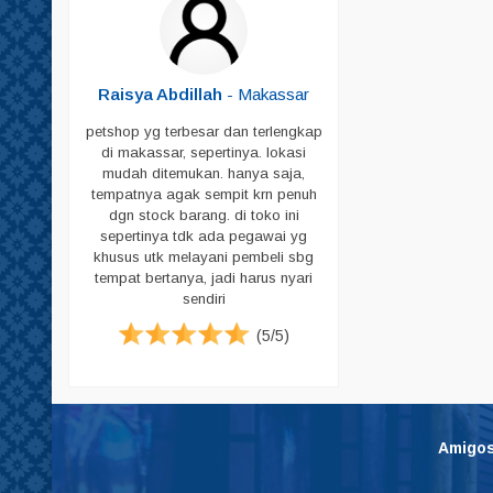
Shampoo
Sikat Bulu
Sisir
Butar
-
Raisya Abdillah
- Makassar
Skop
petshop yg terbesar dan terlengkap
Skop PUP
di makassar, sepertinya. lokasi
ja untuk
mudah ditemukan. hanya saja,
peliharaan
Susu
tempatnya agak sempit krn penuh
g memadai
dgn stock barang. di toko ini
Tas & Cannel Box
i pecinta
sepertinya tdk ada pegawai yg
. Jadi bagi
Tempat Makan
khusus utk melayani pembeli sbg
ari datang
tempat bertanya, jadi harus nyari
Tempat PUP
tuk harga
sendiri
emikian ya.
Vitamin
(5/5)
Pampers
(4/5)
Pampers Anjing
Pampers Kucing
Pasir
Amigos
Sugar Glider