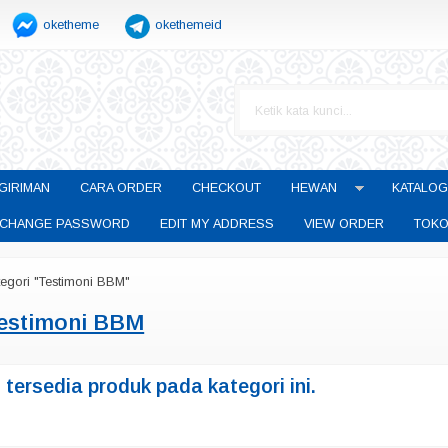
oketheme
okethemeid
GIRIMAN
CARA ORDER
CHECKOUT
HEWAN
KATALOG
CHANGE PASSWORD
EDIT MY ADDRESS
VIEW ORDER
TOKO
tegori "Testimoni BBM"
estimoni BBM
tersedia produk pada kategori ini.