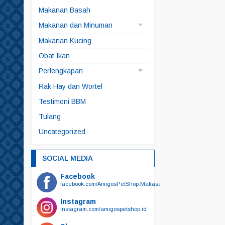
Anjing
Makanan Basah
Kucing
Makanan dan Minuman
Makanan Anjing
Makanan Kucing
Makanan Ikan
Obat Ikan
Makanan Kelinci
Perlengkapan
Makanan Kura-kura
Brangus
Rak Hay dan Wortel
Snack
Kucing
Testimoni BBM
Snack Anjing
Alat Mandi
Tulang
Snack Kucing
Odol
Uncategorized
Sikat Gigi
Sikat Gigi Plus Odol
SOCIAL MEDIA
Bedak
Facebook
Botol Minum
facebook.com/AmigosPetShop.Makassar
Botol Susu
Instagram
instagram.com/amigospetshop.id
Gunting