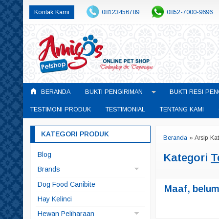
Kontak Kami
08123456789
0852-7000-9696
BERANDA
BUKTI PENGIRIMAN
BUKTI RESI PEN
TESTIMONI PRODUK
TESTIMONIAL
TENTANG KAMI
KATEGORI PRODUK
Beranda
»
Arsip Ka
Blog
Kategori
T
Brands
Arqui Fresh
Dog Food Canibite
Maaf, belum 
Doggyman
Hay Kelinci
Pedigree
Hewan Peliharaan