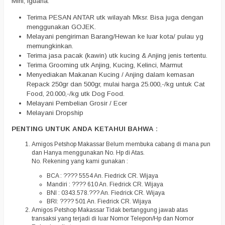
Mini, Iguana.
Terima PESAN ANTAR utk wilayah Mksr. Bisa juga dengan
menggunakan GOJEK.
Melayani pengiriman Barang/Hewan ke luar kota/ pulau yg
memungkinkan.
Terima jasa pacak (kawin) utk kucing & Anjing jenis tertentu.
Terima Grooming utk Anjing, Kucing, Kelinci, Marmut
Menyediakan Makanan Kucing / Anjing dalam kemasan
Repack 250gr dan 500gr, mulai harga 25.000,-/kg untuk Cat
Food, 20.000,-/kg utk Dog Food.
Melayani Pembelian Grosir / Ecer
Melayani Dropship
PENTING UNTUK ANDA KETAHUI BAHWA :
Amigos Petshop Makassar Belum membuka cabang di mana pun
dan Hanya menggunakan No. Hp di Atas.
No. Rekening yang kami gunakan :
BCA : ???? 5554 An. Fiedrick CR. Wijaya
Mandiri : ???? 610 An. Fiedrick CR. Wijaya
BNI : 0343.578.??? An. Fiedrick CR. Wijaya
BRI: ???? 501 An. Fiedrick CR. Wijaya
Amigos Petshop Makassar Tidak bertanggung jawab atas
transaksi yang terjadi di luar Nomor Telepon/Hp dan Nomor