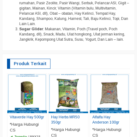
rumahan, Pasir Zeolite, Pasir Wangi, Serbuk, Pelancar ASI, Gigit –
gigitan, Mainan, Kincir, Vitamin (Vitamin bulu, Multivitamin,
Pelancar ASI, dll), Obat – obatan, Hay Kelinci, Tempat Hay,
Kandang, Shampoo, Kalung, Harnest, Tali, Baju Kelinci, Topi, Dan
Lain Lain.
Sugar Glider
: Makanan, Vitamin, Poch (Travel poch, Poch
Kandang, dll), Snack, Madu, Ulat hongkong, Ulat jerman kering,
Jangkrik, Kepompong Ulat Sutra, Susu, Yogurt, Dan Lain – lain.
Produk Terkait
A
Al
U
*
C
Vitaverde Hay 500gr
Hay Herbs MR50
Alfalfa Hay
350gr
Anderson 100gr
*Harga Hubungi
*Harga Hubungi
*Harga Hubungi
CS
CS
CS
Tersedia
/ MKK18