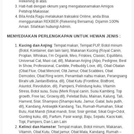
Rekening di atas.
Hati-hati dengan oknum yang mengatasnamakan Amigos
Petshop Makassar.
Bila Anda Ragu melakukan traksaksi Online, anda Bisa
menggunakan REKBER (Rekening Bersama). Dijamin 100%
Aman. Silahkan hubungi Admin.
MENYEDIAKAN PERLENGKAPAN UNTUK HEWAN JENIS :
Kucing dan Anjing
: Tempat makan, Tempat PUP, Botol minum
(Botol, Kontainer, dan lain lain), Makanan Kucing (Royal Canin,
Proplan, Whiskas, I’m Organik, Meo, Friskies, Classic, Equilibrio,
Universal Cat, Maxi cat, dll), Makanan Anjing (Alpo, Pedigree, Best
In Show, Professional, Canibite, Petbuddy Love, dll), Obat-Obatan
(Obat Flue, Obat Mencret, Obt Jamur, Obat Scabbies, Obat
Demodex, Obat Ring worm, Penambah nafsu makan, Perangsang
Birahi utk Jantan/Betina, dll), Obat Kutu (Frontline, Bistfront,
Asuntol, Revolution, dll), Pampers, Pelindung kuku, Vitamin
Stress, Botol susu, Susu (Merk Royal canin, Susu Kambing, Top
growth, Free lac, Growsy,dll), Pelebat Bulu, Mainan, Kalung, Tali,
Harnest, Sisir, Shampoo (Shampo kutu, Jamur, Gatal, bulu putih,
dll), Kandang, Antiseptik Kandang, Tas, Rumah-Rumahan, Sikat
Bulu, Alat Mandi (Sikat mandi, Sisir, Sisir gimbal, Sikat Gigi+Odol,
Gunting kuku, dll), Parfum, Pasir wangi, Baju, Sepatu, Kaos kaki,
Topi, Pampers, Dan Lain Lain
Kelinci dan Hamster
: Tempat makan, Botol minum, Makanan,
Vitamin, Obat Kutu, Obat jamur, Obat Mata, Kandang, Rumah –