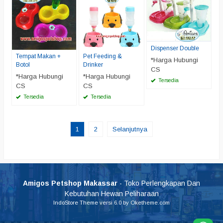
Dispenser Double
Tempat Makan +
Pet Feeding &
*Harga Hubungi
Botol
Drinker
CS
*Harga Hubungi
*Harga Hubungi
Tersedia
CS
CS
Tersedia
Tersedia
1
2
Selanjutnya
Amigos Petshop Makassar
- Toko Perlengkapan Dan
Kebutuhan Hewan Peliharaan
IndoStore Theme
versi 6.0 by Oketheme.com