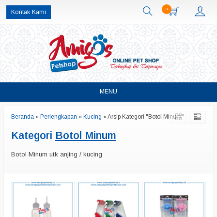
0
Kontak Kami
MENU
Beranda
»
Perlengkapan
»
Kucing
»
Arsip Kategori "Botol Minum"
Kategori
Botol Minum
Botol Minum utk anjing / kucing