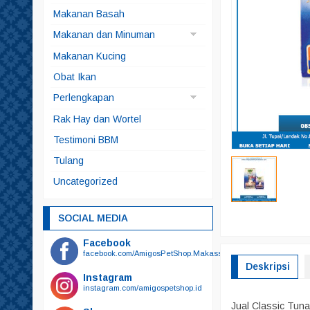
Anjing
Makanan Basah
Kucing
Makanan dan Minuman
Makanan Anjing
Makanan Kucing
Makanan Ikan
Obat Ikan
Makanan Kelinci
Perlengkapan
Makanan Kura-kura
Brangus
Rak Hay dan Wortel
Snack
Kucing
Testimoni BBM
Snack Anjing
Alat Mandi
Tulang
Snack Kucing
Odol
Uncategorized
Sikat Gigi
Sikat Gigi Plus Odol
SOCIAL MEDIA
Bedak
Facebook
Botol Minum
facebook.com/AmigosPetShop.Makassar
Deskripsi
Botol Susu
Instagram
instagram.com/amigospetshop.id
Gunting
Jual Classic Tun