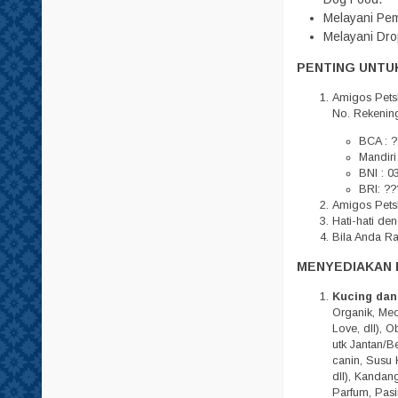
Tempat Minum
Melayani Pem
Melayani Dro
Tisu
PENTING UNTUK
Amigos Pets
No. Rekenin
BCA : ?
Mandiri
BNI : 0
BRI: ??
Amigos Petsh
Hati-hati d
Bila Anda R
MENYEDIAKAN 
Kucing dan
Organik, Meo,
Love, dll), 
utk Jantan/Be
canin, Susu 
dll), Kandan
Parfum, Pasi