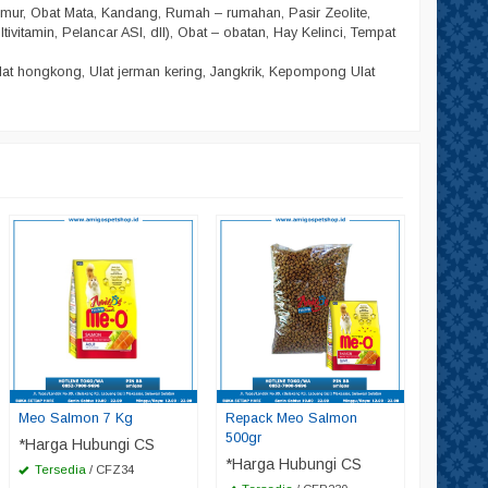
amur, Obat Mata, Kandang, Rumah – rumahan, Pasir Zeolite,
ltivitamin, Pelancar ASI, dll), Obat – obatan, Hay Kelinci, Tempat
lat hongkong, Ulat jerman kering, Jangkrik, Kepompong Ulat
Repack 
*Harga
Tersed
Meo Salmon 7 Kg
Repack Meo Salmon
500gr
*Harga Hubungi CS
*Harga Hubungi CS
Tersedia
/ CFZ34