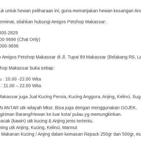
oduk untuk hewan peliharaan ini, guna memanjakan hewan kesangan An
erminat, silahkan hubungi Amigos Petshop Makassar:
2000-2829
00-9696 (Chat Only)
000-9696
ko Amigos Petshop Makassar di Jl. Tupai 89 Makassar (Belakang RS. L
hop Makassar buka setiap:
u : 10.00 -22.00 Wita
: 11.00 – 22.00 Wita
kassar juga Jual Kucing Persia, Kucing Anggora, Anjing, Kelinci, Suga
N ANTAR utk wilayah Mksr. Bisa juga dengan menggunakan GOJEK.
giriman Barang/Hewan ke luar kota/ pulau yg memungkinkan.
acak (kawin) utk kucing & Anjing jenis tertentu.
ing utk Anjing, Kucing, Kelinci, Marmut
Makanan Kucing / Anjing dalam kemasan Repack 250gr dan 500gr, mula