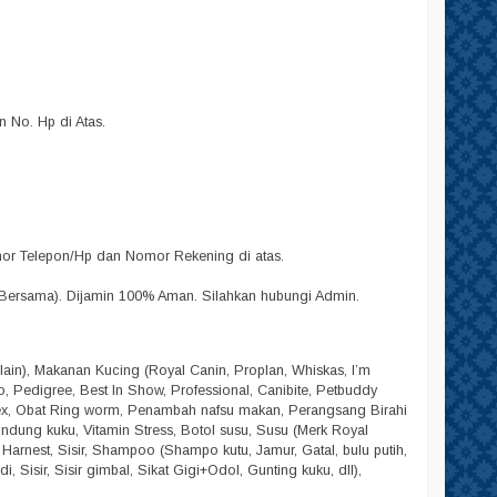
No. Hp di Atas.
omor Telepon/Hp dan Nomor Rekening di atas.
Bersama). Dijamin 100% Aman. Silahkan hubungi Admin.
lain), Makanan Kucing (Royal Canin, Proplan, Whiskas, I’m
lpo, Pedigree, Best In Show, Professional, Canibite, Petbuddy
dex, Obat Ring worm, Penambah nafsu makan, Perangsang Birahi
Pelindung kuku, Vitamin Stress, Botol susu, Susu (Merk Royal
, Harnest, Sisir, Shampoo (Shampo kutu, Jamur, Gatal, bulu putih,
 Sisir, Sisir gimbal, Sikat Gigi+Odol, Gunting kuku, dll),