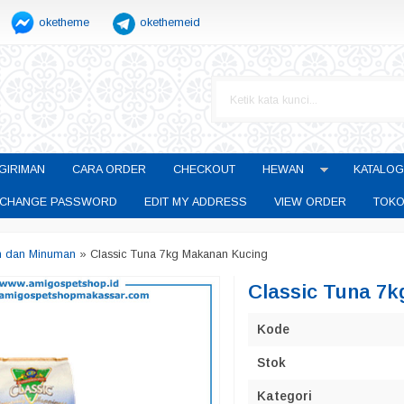
oketheme
okethemeid
GIRIMAN
CARA ORDER
CHECKOUT
HEWAN
KATALOG
CHANGE PASSWORD
EDIT MY ADDRESS
VIEW ORDER
TOKO
n dan Minuman
»
Classic Tuna 7kg Makanan Kucing
Classic Tuna 7
Kode
Stok
Kategori