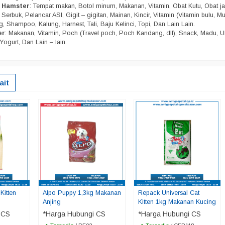
n Hamster
: Tempat makan, Botol minum, Makanan, Vitamin, Obat Kutu, Obat j
Serbuk, Pelancar ASI, Gigit – gigitan, Mainan, Kincir, Vitamin (Vitamin bulu, Mu
, Shampoo, Kalung, Harnest, Tali, Baju Kelinci, Topi, Dan Lain Lain.
er
: Makanan, Vitamin, Poch (Travel poch, Poch Kandang, dll), Snack, Madu, U
Yogurt, Dan Lain – lain.
ait
Kitten
Alpo Puppy 1,3kg Makanan
Repack Universal Cat
Anjing
Kitten 1kg Makanan Kucing
 CS
*Harga Hubungi CS
*Harga Hubungi CS