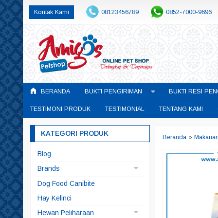
Kontak Kami
08123456789
0852-7000-9696
BERANDA
BUKTI PENGIRIMAN
BUKTI RESI PEN
TESTIMONI PRODUK
TESTIMONIAL
TENTANG KAMI
KATEGORI PRODUK
Beranda
»
Makana
Blog
Brands
Arqui Fresh
Dog Food Canibite
Doggyman
Hay Kelinci
Pedigree
Hewan Peliharaan