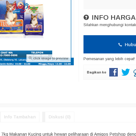
INFO HARGA
Silahkan menghubungi kontak 
Hubu
click image to preview
Pemesanan yang lebih cepat!
Bagikan ke
Info Tambahan
Diskusi (0)
a 7kg Makanan Kucing untuk hewan peliharaan di Amigos Petshop denga