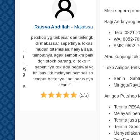
Shampoo
Miliki segera pr
Sikat Bulu
Bagi Anda yang b
Sisir
Butar
-
Raisya Abdillah
- Makassar
Telp: 0821-
Skop
petshop yg terbesar dan terlengkap
WA: 0852-70
Skop PUP
di makassar, sepertinya. lokasi
ja untuk
SMS: 0852-7
mudah ditemukan. hanya saja,
peliharaan
Susu
tempatnya agak sempit krn penuh
Atau kunjungi to
g memadai
dgn stock barang. di toko ini
Tas & Cannel Box
i pecinta
sepertinya tdk ada pegawai yg
Toko Amigos Pets
. Jadi bagi
Tempat Makan
khusus utk melayani pembeli sbg
ari datang
Senin – Sabt
tempat bertanya, jadi harus nyari
Tempat PUP
tuk harga
Minggu/Raya 
sendiri
emikian ya.
Vitamin
(5/5)
Amigos Petshop Ma
Pampers
(4/5)
Pampers Anjing
Terima PESA
Melayani pen
Pampers Kucing
Terima jasa p
Pasir
Terima Groom
Menyediakan 
Sugar Glider
Dog Food.