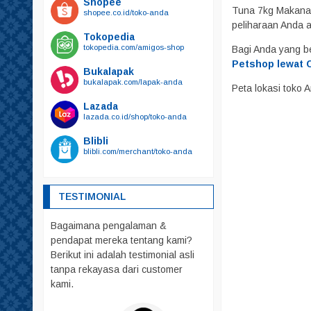
Shopee
Kalung Tali Harnest
Tuna 7kg Makanan
shopee.co.id/toko-anda
Harnest
peliharaan Anda
Tokopedia
Kalung
tokopedia.com/amigos-shop
Bagi Anda yang b
Tali
Petshop lewat C
Bukalapak
bukalapak.com/lapak-anda
Kandang
Peta lokasi toko
Mainan
Lazada
lazada.co.id/shop/toko-anda
Makanan
Blibli
Friskies
blibli.com/merchant/toko-anda
Royal Canin
whiskas
TESTIMONIAL
Obat – Obatan
Bagaimana pengalaman &
Pakaian
pendapat mereka tentang kami?
Parfum
Berikut ini adalah testimonial asli
Pelebat Bulu
tanpa rekayasa dari customer
kami.
Rumah – Rumahan
Sendok PUP