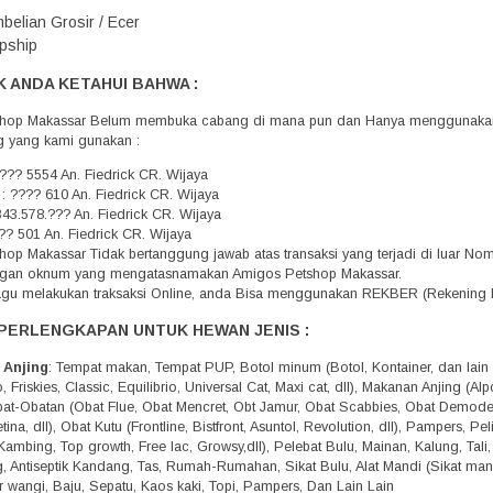
belian Grosir / Ecer
pship
 ANDA KETAHUI BAHWA :
hop Makassar Belum membuka cabang di mana pun dan Hanya menggunakan 
g yang kami gunakan :
??? 5554 An. Fiedrick CR. Wijaya
 : ???? 610 An. Fiedrick CR. Wijaya
343.578.??? An. Fiedrick CR. Wijaya
?? 501 An. Fiedrick CR. Wijaya
op Makassar Tidak bertanggung jawab atas transaksi yang terjadi di luar N
engan oknum yang mengatasnamakan Amigos Petshop Makassar.
agu melakukan traksaksi Online, anda Bisa menggunakan REKBER (Rekening 
PERLENGKAPAN UNTUK HEWAN JENIS :
 Anjing
: Tempat makan, Tempat PUP, Botol minum (Botol, Kontainer, dan lain 
 Friskies, Classic, Equilibrio, Universal Cat, Maxi cat, dll), Makanan Anjing (A
Obat-Obatan (Obat Flue, Obat Mencret, Obt Jamur, Obat Scabbies, Obat Demo
tina, dll), Obat Kutu (Frontline, Bistfront, Asuntol, Revolution, dll), Pampers, 
Kambing, Top growth, Free lac, Growsy,dll), Pelebat Bulu, Mainan, Kalung, Tali
g, Antiseptik Kandang, Tas, Rumah-Rumahan, Sikat Bulu, Alat Mandi (Sikat mandi,
r wangi, Baju, Sepatu, Kaos kaki, Topi, Pampers, Dan Lain Lain