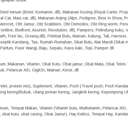
ngkapan untuk :
otol minum (Botol, Kontainer, dll), Makanan Kucing (Royal Canin, Propl
sal Cat, Maxi cat, dll), Makanan Anjing (Alpo, Pedigree, Best In Show, 
 Mencret, Obt Jamur, Obt Scabbies, Obt Demodex, Obt Ring worm, Pen
rontline, Bistfront, Asuntol, Revolution, dll), Pampers, Pelindung kuku
th, Free lac, Growsy,dll), Pelebat Bulu, Mainan, Kalung, Tali, Harnest,
tiseptik Kandang, Tas, Rumah-Rumahan, Sikat Bulu, Alat Mandi (Sikat man
 Parfum, Pasir Wangi, Baju, Sepatu, Kaos kaki, Topi, Pamper dll
um, Makanan, Vitamin, Obat Kutu, Obat jamur, Obat Mata, Obat Tetes 
k, Pelancar ASI, Gigit2n, Mainan, Kincir, dll
let, protein mix), Suplement, Vitamin, Poch (Travel poch, Poch Kandang,
ng kering/Bubuk, Ulang jerman kering, Jangkrik kering, Kepompong Ulat
num, Tempat Makan, Vitamin (Vitamin bulu, Multivitamin, Pelancar ASI, d
a, obat kutu, obat cacing, Obat Jamur), Hay Kelinci, Tempat Hay, Kandan