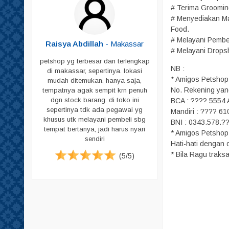
# Terima Grooming
Shampoo
# Menyediakan Ma
Sikat Bulu
Food.
# Melayani Pembel
Sisir
Butar
-
Raisya Abdillah
- Makassar
# Melayani Drops
Skop
petshop yg terbesar dan terlengkap
NB :
Skop PUP
di makassar, sepertinya. lokasi
ja untuk
* Amigos Petshop
mudah ditemukan. hanya saja,
peliharaan
Susu
No. Rekening yan
tempatnya agak sempit krn penuh
g memadai
dgn stock barang. di toko ini
Tas & Cannel Box
BCA : ???? 5554 A
i pecinta
sepertinya tdk ada pegawai yg
Mandiri : ???? 61
. Jadi bagi
Tempat Makan
khusus utk melayani pembeli sbg
ari datang
BNI : 0343.578.??
tempat bertanya, jadi harus nyari
Tempat PUP
tuk harga
* Amigos Petshop 
sendiri
emikian ya.
Hati-hati denga
Vitamin
* Bila Ragu trak
(5/5)
Pampers
(4/5)
Pampers Anjing
Pampers Kucing
Pasir
Sugar Glider