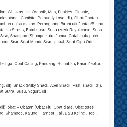
an, Whiskas, I’m Organik, Meo, Friskies, Classic,
Professional, Canibite, Petbuddy Love, dll), Obat-Obatan
ambah nafsu makan, Perangsang Birahi utk Jantan/Betina,
, Vitamin Stress, Botol susu, Susu (Merk Royal canin, Susu
 Sisir, Shampoo (Shampo kutu, Jamur, Gatal, bulu putih,
di, Sisir, Sikat Mandi, Sisir gimbal, Sikat Gigi+Odol,
Telinga, Obat Cacing, Kandang, Rumah2n, Pasir Zeolite,
 dll), Snack (Milky Snack, Apel Snack, Fish, snack, dll),
 Sutra, Susu, Yogurt, dll
ll), obat – Obatan (Obat Flu, Obat diare, Obat tetes
g, Shampoo, Kalung, Harnest, Tali, Baju Kelinci, Topi,