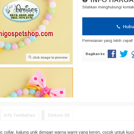
Silahkan menghubungi kontak 
Hubu
Pemesanan yang lebih cepat!
Bagikan ke
click image to preview
Info Tambahan
Diskusi (0)
lic collar, kalung unik dengan warna warni yang keren, cocok untuk kuc