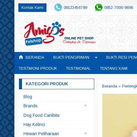
Kontak Kami
08123456789
0852-7000-9696
BERANDA
BUKTI PENGIRIMAN
BUKTI RESI PEN
TESTIMONI PRODUK
TESTIMONIAL
TENTANG KAMI
KATEGORI PRODUK
Beranda
»
Perleng
Blog
Brands
Arqui Fresh
Dog Food Canibite
Doggyman
Hay Kelinci
Pedigree
Hewan Peliharaan