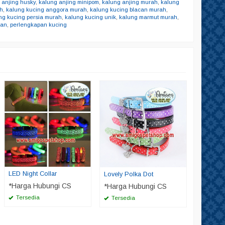
 anjing husky
,
kalung anjing minipom
,
kalung anjing murah
,
kalung
ah
,
kalung kucing anggora murah
,
kalung kucing blacan murah
,
ng kucing persia murah
,
kalung kucing unik
,
kalung marmut murah
,
gan
,
perlengkapan kucing
Crystal 
*Harga
Tersed
LED Night Collar
Lovely Polka Dot
*Harga Hubungi CS
*Harga Hubungi CS
Tersedia
Tersedia