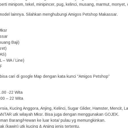
eperti minipom, tekel, minipincer, pug, kelinci, musang, marmut, monyet, ot
model lainnya. Silahkan menghubungi Amigos Petshop Makassar.
Mksr
assar
buang Baji)
ret)
(AS)
 – WA / Line)
CF
, bisa cari di google Map dengan kata kunci “Amigos Petshop”
1.00 -22 Wita
.00 – 22 Wita
rsia, Kucing Anggora, Anjing, Kelinci, Sugar Glider, Hamster, Mencit, L
ANTAR utk wilayah Mksr. Bisa juga dengan menggunakan GOJEK.
riman Barang/Hewan ke luar kota/ pulau yg memungkinkan.
k (kawin) utk kucing & Anjing jenis tertentu.