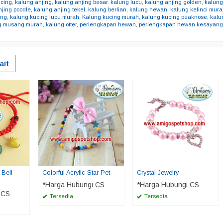
ucing
,
kalung anjing
,
kalung anjing besar. kalung lucu
,
kalung anjing golden
,
kalung
njing poodle
,
kalung anjing tekel
,
kalung berlian
,
kalung hewan
,
kalung kelinci mur
ung
,
kalung kucing lucu murah
,
Kalung kucing murah
,
kalung kucing peaknose
,
kalu
g musang murah
,
kalung otter
,
perlengkapan hewan
,
perlengkapan hewan kesayan
ait
Bell
Colorful Acrylic Star Pet
Crystal Jewelry
*Harga Hubungi CS
*Harga Hubungi CS
 CS
Tersedia
Tersedia