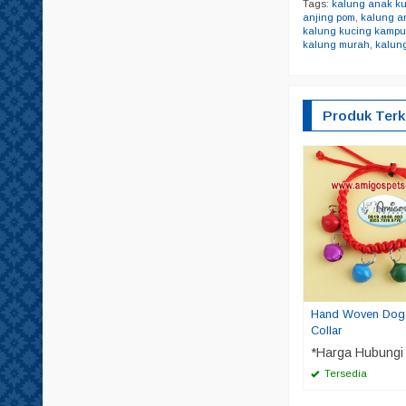
Tags:
kalung anak k
anjing pom
,
kalung a
kalung kucing kamp
kalung murah
,
kalun
Produk Terk
Hand Woven Dog 
Collar
*Harga Hubungi
Tersedia