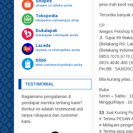
Shopee
Kalung Tali Harnest
jenis trah kecil s
shopee.co.id/toko-anda
Harnest
Tersedia banyak 
Tokopedia
Kalung
tokopedia.com/amigos-shop
CP :
Tali
Bukalapak
Amigos Petshop 
bukalapak.com/lapak-anda
Kandang
Jl. Tupai 89 Mak
(Belakang RS. La
Mainan
Lazada
(Belakang Indoma
lazada.co.id/shop/toko-anda
Makanan
0853.7070.9770 
Blibli
Friskies
0819.4040.400 (XL
blibli.com/merchant/toko-anda
Pin BB : 5A3020
Royal Canin
whiskas
Bila kurang jelas
TESTIMONIAL
Obat – Obatan
Buka :
Senin – Sabtu : 1
Bagaimana pengalaman &
Pakaian
Minggu/Raya : 16
pendapat mereka tentang kami?
Parfum
Berikut ini adalah testimonial asli
$$ Jual Kucing Pe
Pelebat Bulu
tanpa rekayasa dari customer
# Terima PESAN 
kami.
Rumah – Rumahan
# Melayani pengi
Sendok PUP
# Terima jasa pasa