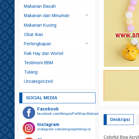
Anjing
Makanan Basah
Kucing
Makanan dan Minuman
Makanan Anjing
Makanan Kucing
Makanan Ikan
Obat Ikan
Makanan Kelinci
Perlengkapan
Makanan Kura-kura
Brangus
Rak Hay dan Wortel
Snack
Kucing
Testimoni BBM
Snack Anjing
Alat Mandi
Tulang
Snack Kucing
Odol
Uncategorized
Sikat Gigi
Sikat Gigi Plus Odol
SOCIAL MEDIA
Bedak
Facebook
Botol Minum
facebook.com/AmigosPetShop.Makassar
Deskripsi
Botol Susu
Instagram
instagram.com/amigospetshop.id
Gunting
Colorful Bow Acry