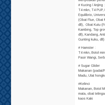
Menyedikan perle
# Kucing / Anjing :
T4 mkn, T4 PUP, B
Equilibrio, Univer
(Obat Flue, Obat
dll), Obat Kutu (F
Kambing, Top grow
dll), Kandang, An
Gunting kuku, dll)
# Hamster :
T4 mkn, Botol min
Pasir Wangi, Serbu
# Sugar Glider
Makanan (padat/Pe
Madu, Ulat hongko
#Kelinci
Makanan, Botol Mi
mata, obat teling
kaos Kaki