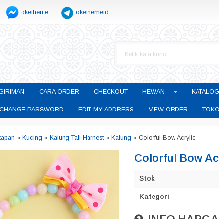
oketheme
okethemeid
GIRIMAN
CARA ORDER
CHECKOUT
HEWAN
KATALOG
CHANGE PASSWORD
EDIT MY ADDRESS
VIEW ORDER
TOKO
kapan
»
Kucing
»
Kalung Tali Harnest
»
Kalung
»
Colorful Bow Acrylic
Colorful Bow Ac
Stok
Kategori
INFO HARGA