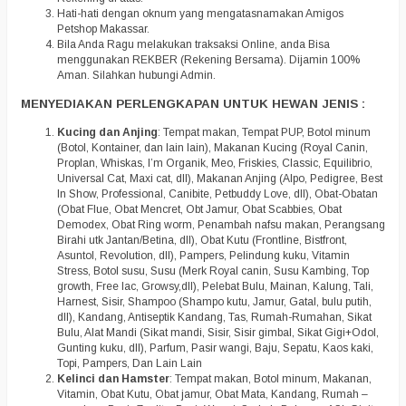
Hati-hati dengan oknum yang mengatasnamakan Amigos
Petshop Makassar.
Bila Anda Ragu melakukan traksaksi Online, anda Bisa
menggunakan REKBER (Rekening Bersama). Dijamin 100%
Aman. Silahkan hubungi Admin.
MENYEDIAKAN PERLENGKAPAN UNTUK HEWAN JENIS :
Kucing dan Anjing
: Tempat makan, Tempat PUP, Botol minum
(Botol, Kontainer, dan lain lain), Makanan Kucing (Royal Canin,
Proplan, Whiskas, I’m Organik, Meo, Friskies, Classic, Equilibrio,
Universal Cat, Maxi cat, dll), Makanan Anjing (Alpo, Pedigree, Best
In Show, Professional, Canibite, Petbuddy Love, dll), Obat-Obatan
(Obat Flue, Obat Mencret, Obt Jamur, Obat Scabbies, Obat
Demodex, Obat Ring worm, Penambah nafsu makan, Perangsang
Birahi utk Jantan/Betina, dll), Obat Kutu (Frontline, Bistfront,
Asuntol, Revolution, dll), Pampers, Pelindung kuku, Vitamin
Stress, Botol susu, Susu (Merk Royal canin, Susu Kambing, Top
growth, Free lac, Growsy,dll), Pelebat Bulu, Mainan, Kalung, Tali,
Harnest, Sisir, Shampoo (Shampo kutu, Jamur, Gatal, bulu putih,
dll), Kandang, Antiseptik Kandang, Tas, Rumah-Rumahan, Sikat
Bulu, Alat Mandi (Sikat mandi, Sisir, Sisir gimbal, Sikat Gigi+Odol,
Gunting kuku, dll), Parfum, Pasir wangi, Baju, Sepatu, Kaos kaki,
Topi, Pampers, Dan Lain Lain
Kelinci dan Hamster
: Tempat makan, Botol minum, Makanan,
Vitamin, Obat Kutu, Obat jamur, Obat Mata, Kandang, Rumah –