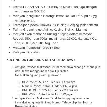
Terima PESAN ANTAR utk wilayah Mksr. Bisa juga dengan
menggunakan GOJEK.
Melayani pengiriman Barang/Hewan ke luar kota/ pulau yg
memungkinkan.
Terima jasa pacak (kawin) utk kucing & Anjing jenis tertentu.
Terima Grooming utk Anjing, Kucing, Kelinci, Marmut
Menyediakan Makanan Kucing / Anjing dalam kemasan
Repack 250gr dan 500gr, mulai harga 25.000,-/kg untuk Cat
Food, 20.000,-/kg utk Dog Food.
Melayani Pembelian Grosir / Ecer
Melayani Dropship
PENTING UNTUK ANDA KETAHUI BAHWA :
Amigos Petshop Makassar Belum membuka cabang di mana pun
dan Hanya menggunakan No. Hp di Atas.
No. Rekening yang kami gunakan :
BCA : ???? 5554 An. Fiedrick CR. Wijaya
Mandiri : ???? 610 An. Fiedrick CR. Wijaya
BNI : 0343.578.??? An. Fiedrick CR. Wijaya
BRI: ???? 501 An. Fiedrick CR. Wijaya
Amigos Petshop Makassar Tidak bertanggung jawab atas
transaksi yang terjadi di luar Nomor Telepon/Hp dan Nomor
Rekening di atas.