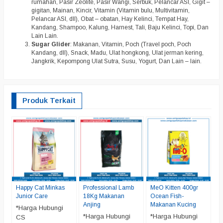
rumahan, Pasir Zeolite, Pasir Wangi, Serbuk, Pelancar ASI, Gigit –
gigitan, Mainan, Kincir, Vitamin (Vitamin bulu, Multivitamin,
Pelancar ASI, dll), Obat – obatan, Hay Kelinci, Tempat Hay,
Kandang, Shampoo, Kalung, Harnest, Tali, Baju Kelinci, Topi, Dan
Lain Lain.
Sugar Glider
: Makanan, Vitamin, Poch (Travel poch, Poch
Kandang, dll), Snack, Madu, Ulat hongkong, Ulat jerman kering,
Jangkrik, Kepompong Ulat Sutra, Susu, Yogurt, Dan Lain – lain.
Produk Terkait
P
1
A
*
C
Happy Cat Minkas
Professional Lamb
MeO Kitten 400gr
Junior Care
18Kg Makanan
Ocean Fish-
Anjing
Makanan Kucing
*Harga Hubungi
*Harga Hubungi
*Harga Hubungi
CS