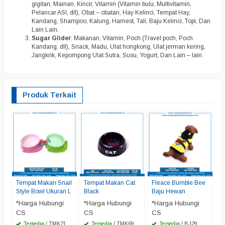
gigitan, Mainan, Kincir, Vitamin (Vitamin bulu, Multivitamin,
Pelancar ASI, dll), Obat – obatan, Hay Kelinci, Tempat Hay,
Kandang, Shampoo, Kalung, Harnest, Tali, Baju Kelinci, Topi, Dan
Lain Lain.
Sugar Glider
: Makanan, Vitamin, Poch (Travel poch, Poch
Kandang, dll), Snack, Madu, Ulat hongkong, Ulat jerman kering,
Jangkrik, Kepompong Ulat Sutra, Susu, Yogurt, Dan Lain – lain.
Produk Terkait
B
9
*
C
Tempat Makan Snail
Tempat Makan Cat
Fleace Bumble Bee
Style Bowl Ukuran L
Black
Baju Hewan
*Harga Hubungi
*Harga Hubungi
*Harga Hubungi
CS
CS
CS
Tersedia
/ TMK21
Tersedia
/ TMK69
Tersedia
/ BJ29