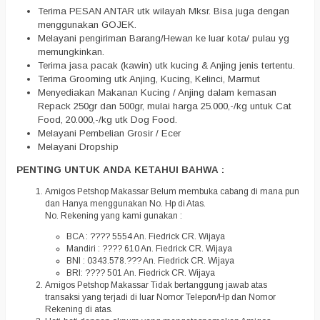
Terima PESAN ANTAR utk wilayah Mksr. Bisa juga dengan
menggunakan GOJEK.
Melayani pengiriman Barang/Hewan ke luar kota/ pulau yg
memungkinkan.
Terima jasa pacak (kawin) utk kucing & Anjing jenis tertentu.
Terima Grooming utk Anjing, Kucing, Kelinci, Marmut
Menyediakan Makanan Kucing / Anjing dalam kemasan
Repack 250gr dan 500gr, mulai harga 25.000,-/kg untuk Cat
Food, 20.000,-/kg utk Dog Food.
Melayani Pembelian Grosir / Ecer
Melayani Dropship
PENTING UNTUK ANDA KETAHUI BAHWA :
Amigos Petshop Makassar Belum membuka cabang di mana pun
dan Hanya menggunakan No. Hp di Atas.
No. Rekening yang kami gunakan :
BCA : ???? 5554 An. Fiedrick CR. Wijaya
Mandiri : ???? 610 An. Fiedrick CR. Wijaya
BNI : 0343.578.??? An. Fiedrick CR. Wijaya
BRI: ???? 501 An. Fiedrick CR. Wijaya
Amigos Petshop Makassar Tidak bertanggung jawab atas
transaksi yang terjadi di luar Nomor Telepon/Hp dan Nomor
Rekening di atas.