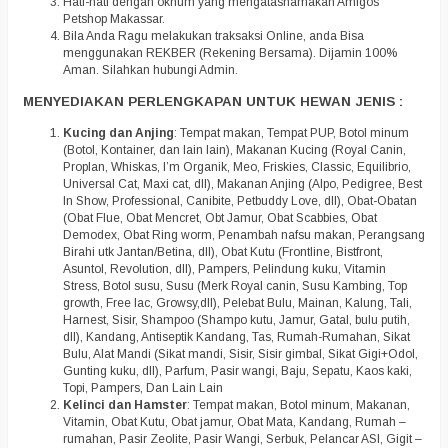
Hati-hati dengan oknum yang mengatasnamakan Amigos
Petshop Makassar.
Bila Anda Ragu melakukan traksaksi Online, anda Bisa
menggunakan REKBER (Rekening Bersama). Dijamin 100%
Aman. Silahkan hubungi Admin.
MENYEDIAKAN PERLENGKAPAN UNTUK HEWAN JENIS :
Kucing dan Anjing
: Tempat makan, Tempat PUP, Botol minum
(Botol, Kontainer, dan lain lain), Makanan Kucing (Royal Canin,
Proplan, Whiskas, I’m Organik, Meo, Friskies, Classic, Equilibrio,
Universal Cat, Maxi cat, dll), Makanan Anjing (Alpo, Pedigree, Best
In Show, Professional, Canibite, Petbuddy Love, dll), Obat-Obatan
(Obat Flue, Obat Mencret, Obt Jamur, Obat Scabbies, Obat
Demodex, Obat Ring worm, Penambah nafsu makan, Perangsang
Birahi utk Jantan/Betina, dll), Obat Kutu (Frontline, Bistfront,
Asuntol, Revolution, dll), Pampers, Pelindung kuku, Vitamin
Stress, Botol susu, Susu (Merk Royal canin, Susu Kambing, Top
growth, Free lac, Growsy,dll), Pelebat Bulu, Mainan, Kalung, Tali,
Harnest, Sisir, Shampoo (Shampo kutu, Jamur, Gatal, bulu putih,
dll), Kandang, Antiseptik Kandang, Tas, Rumah-Rumahan, Sikat
Bulu, Alat Mandi (Sikat mandi, Sisir, Sisir gimbal, Sikat Gigi+Odol,
Gunting kuku, dll), Parfum, Pasir wangi, Baju, Sepatu, Kaos kaki,
Topi, Pampers, Dan Lain Lain
Kelinci dan Hamster
: Tempat makan, Botol minum, Makanan,
Vitamin, Obat Kutu, Obat jamur, Obat Mata, Kandang, Rumah –
rumahan, Pasir Zeolite, Pasir Wangi, Serbuk, Pelancar ASI, Gigit –