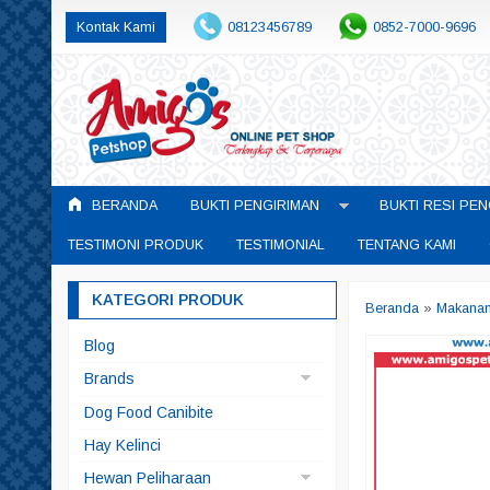
Kontak Kami
08123456789
0852-7000-9696
BERANDA
BUKTI PENGIRIMAN
BUKTI RESI PEN
TESTIMONI PRODUK
TESTIMONIAL
TENTANG KAMI
KATEGORI PRODUK
Beranda
»
Makana
Blog
Brands
Arqui Fresh
Dog Food Canibite
Doggyman
Hay Kelinci
Pedigree
Hewan Peliharaan