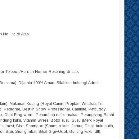
No. Hp di Atas.
omor Telepon/Hp dan Nomor Rekening di atas.
Bersama). Dijamin 100% Aman. Silahkan hubungi Admin.
lain), Makanan Kucing (Royal Canin, Proplan, Whiskas, I’m
lpo, Pedigree, Best In Show, Professional, Canibite, Petbuddy
dex, Obat Ring worm, Penambah nafsu makan, Perangsang Birahi
Pelindung kuku, Vitamin Stress, Botol susu, Susu (Merk Royal
, Harnest, Sisir, Shampoo (Shampo kutu, Jamur, Gatal, bulu putih,
 Sisir, Sisir gimbal, Sikat Gigi+Odol, Gunting kuku, dll),