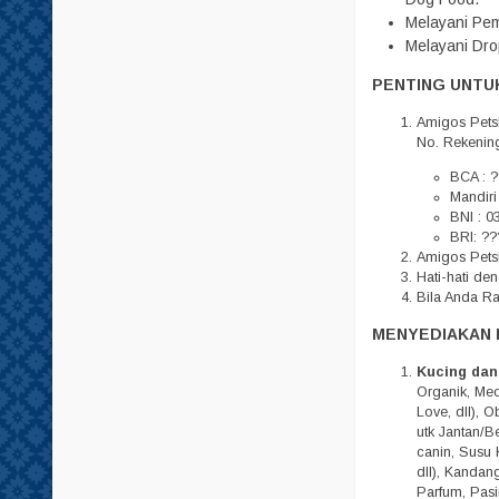
Tempat Minum
Melayani Pem
Melayani Dro
Tisu
PENTING UNTUK
Amigos Pets
No. Rekenin
BCA : ?
Mandiri
BNI : 0
BRI: ??
Amigos Petsh
Hati-hati d
Bila Anda R
MENYEDIAKAN 
Kucing dan
Organik, Meo,
Love, dll), 
utk Jantan/Be
canin, Susu 
dll), Kandan
Parfum, Pasi