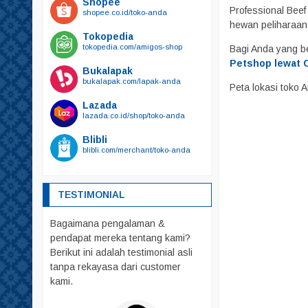
Shopee
Kalung Tali Harnest
Professional Beef
shopee.co.id/toko-anda
Harnest
hewan peliharaa
Tokopedia
Kalung
tokopedia.com/amigos-shop
Bagi Anda yang b
Tali
Petshop lewat C
Bukalapak
bukalapak.com/lapak-anda
Kandang
Peta lokasi toko
Mainan
Lazada
lazada.co.id/shop/toko-anda
Makanan
Blibli
Friskies
blibli.com/merchant/toko-anda
Royal Canin
whiskas
TESTIMONIAL
Obat – Obatan
Bagaimana pengalaman &
Pakaian
pendapat mereka tentang kami?
Parfum
Berikut ini adalah testimonial asli
Pelebat Bulu
tanpa rekayasa dari customer
kami.
Rumah – Rumahan
Sendok PUP