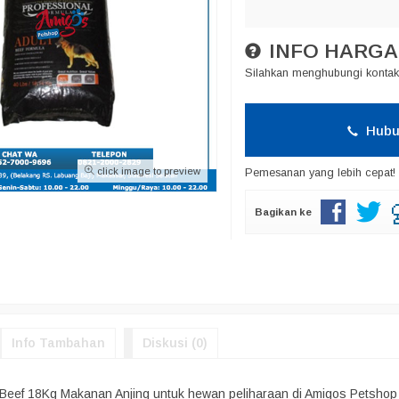
INFO HARGA
Silahkan menghubungi kontak 
Hubu
click image to preview
Pemesanan yang lebih cepat!
Bagikan ke
Info Tambahan
Diskusi (0)
 Beef 18Kg Makanan Anjing untuk hewan peliharaan di Amigos Petshop