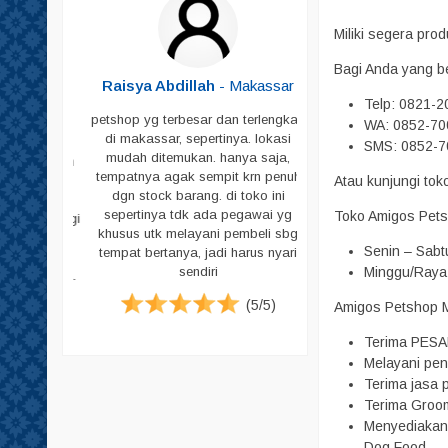
Shampoo
Miliki segera pr
Sikat Bulu
Bagi Anda yang b
Sisir
Butar
-
Raisya Abdillah
- Makassar
Telp: 0821-
Skop
petshop yg terbesar dan terlengkap
WA: 0852-70
Skop PUP
di makassar, sepertinya. lokasi
ja untuk
SMS: 0852-7
mudah ditemukan. hanya saja,
peliharaan
Susu
tempatnya agak sempit krn penuh
Atau kunjungi to
g memadai
dgn stock barang. di toko ini
Tas & Cannel Box
i pecinta
sepertinya tdk ada pegawai yg
Toko Amigos Pets
. Jadi bagi
Tempat Makan
khusus utk melayani pembeli sbg
ari datang
Senin – Sabt
tempat bertanya, jadi harus nyari
Tempat PUP
tuk harga
Minggu/Raya 
sendiri
emikian ya.
Vitamin
(5/5)
Amigos Petshop Ma
Pampers
(4/5)
Pampers Anjing
Terima PESA
Melayani pen
Pampers Kucing
Terima jasa p
Pasir
Terima Groom
Menyediakan 
Sugar Glider
Dog Food.