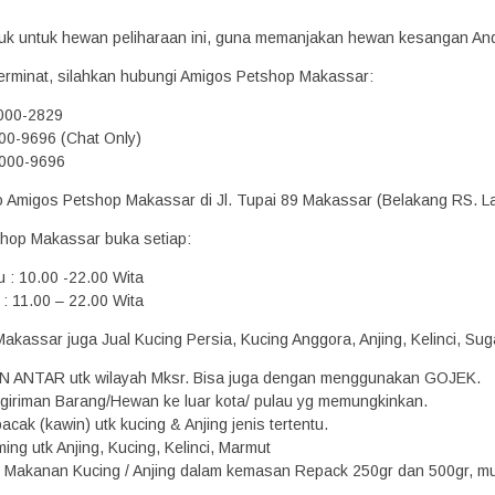
oduk untuk hewan peliharaan ini, guna memanjakan hewan kesangan An
erminat, silahkan hubungi Amigos Petshop Makassar:
2000-2829
00-9696 (Chat Only)
000-9696
ko Amigos Petshop Makassar di Jl. Tupai 89 Makassar (Belakang RS. L
hop Makassar buka setiap:
u : 10.00 -22.00 Wita
: 11.00 – 22.00 Wita
kassar juga Jual Kucing Persia, Kucing Anggora, Anjing, Kelinci, Suga
N ANTAR utk wilayah Mksr. Bisa juga dengan menggunakan GOJEK.
giriman Barang/Hewan ke luar kota/ pulau yg memungkinkan.
acak (kawin) utk kucing & Anjing jenis tertentu.
ing utk Anjing, Kucing, Kelinci, Marmut
Makanan Kucing / Anjing dalam kemasan Repack 250gr dan 500gr, mula