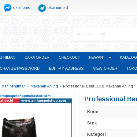
oketheme
okethemeid
GIRIMAN
CARA ORDER
CHECKOUT
HEWAN
KATALOG
CHANGE PASSWORD
EDIT MY ADDRESS
VIEW ORDER
TOKO
n dan Minuman
»
Makanan Anjing
»
Professional Beef 18Kg Makanan Anjing
Professional Be
Kode
Stok
Kategori