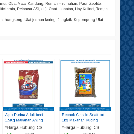
amur, Obat Mata, Kandang, Rumah – rumahan, Pasir Zeolite,
ltivitamin, Pelancar ASI, dll), Obat – obatan, Hay Kelinci, Tempat
lat hongkong, Ulat jerman kering, Jangkrik, Kepompong Ulat
Repack M
Makanan
*Harga
Tersed
Alpo Purina Adult beef
Repack Classic Seafood
1.5Kg Makanan Anjing
1kg Makanan Kucing
*Harga Hubungi CS
*Harga Hubungi CS