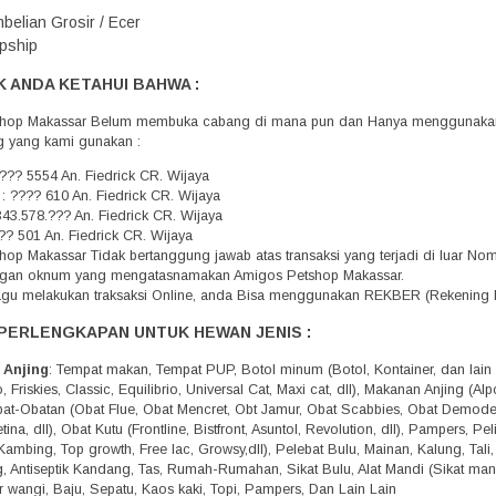
belian Grosir / Ecer
pship
 ANDA KETAHUI BAHWA :
hop Makassar Belum membuka cabang di mana pun dan Hanya menggunakan 
g yang kami gunakan :
??? 5554 An. Fiedrick CR. Wijaya
 : ???? 610 An. Fiedrick CR. Wijaya
343.578.??? An. Fiedrick CR. Wijaya
?? 501 An. Fiedrick CR. Wijaya
op Makassar Tidak bertanggung jawab atas transaksi yang terjadi di luar N
engan oknum yang mengatasnamakan Amigos Petshop Makassar.
agu melakukan traksaksi Online, anda Bisa menggunakan REKBER (Rekening 
PERLENGKAPAN UNTUK HEWAN JENIS :
 Anjing
: Tempat makan, Tempat PUP, Botol minum (Botol, Kontainer, dan lain 
 Friskies, Classic, Equilibrio, Universal Cat, Maxi cat, dll), Makanan Anjing (A
Obat-Obatan (Obat Flue, Obat Mencret, Obt Jamur, Obat Scabbies, Obat Demo
tina, dll), Obat Kutu (Frontline, Bistfront, Asuntol, Revolution, dll), Pampers, 
Kambing, Top growth, Free lac, Growsy,dll), Pelebat Bulu, Mainan, Kalung, Tali
g, Antiseptik Kandang, Tas, Rumah-Rumahan, Sikat Bulu, Alat Mandi (Sikat mandi,
r wangi, Baju, Sepatu, Kaos kaki, Topi, Pampers, Dan Lain Lain