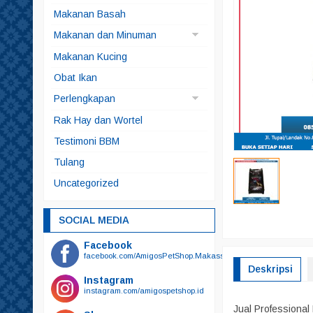
Anjing
Makanan Basah
Kucing
Makanan dan Minuman
Makanan Anjing
Makanan Kucing
Makanan Ikan
Obat Ikan
Makanan Kelinci
Perlengkapan
Makanan Kura-kura
Brangus
Rak Hay dan Wortel
Snack
Kucing
Testimoni BBM
Snack Anjing
Alat Mandi
Tulang
Snack Kucing
Odol
Uncategorized
Sikat Gigi
Sikat Gigi Plus Odol
SOCIAL MEDIA
Bedak
Facebook
Botol Minum
facebook.com/AmigosPetShop.Makassar
Deskripsi
Botol Susu
Instagram
instagram.com/amigospetshop.id
Gunting
Jual Professional