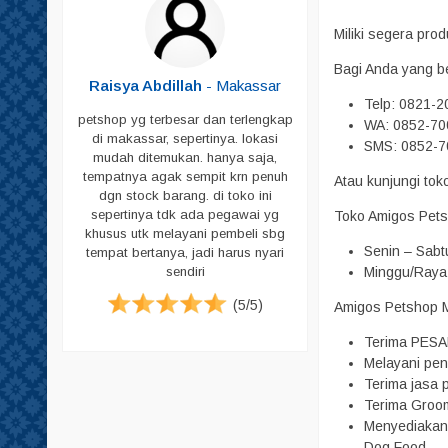
Shampoo
Miliki segera pr
Sikat Bulu
Bagi Anda yang b
Sisir
Butar
-
Raisya Abdillah
- Makassar
Telp: 0821-
Skop
petshop yg terbesar dan terlengkap
WA: 0852-70
Skop PUP
di makassar, sepertinya. lokasi
ja untuk
SMS: 0852-7
mudah ditemukan. hanya saja,
peliharaan
Susu
tempatnya agak sempit krn penuh
Atau kunjungi to
g memadai
dgn stock barang. di toko ini
Tas & Cannel Box
i pecinta
sepertinya tdk ada pegawai yg
Toko Amigos Pets
. Jadi bagi
Tempat Makan
khusus utk melayani pembeli sbg
ari datang
Senin – Sabt
tempat bertanya, jadi harus nyari
Tempat PUP
tuk harga
Minggu/Raya 
sendiri
emikian ya.
Vitamin
(5/5)
Amigos Petshop Ma
Pampers
(4/5)
Pampers Anjing
Terima PESA
Melayani pen
Pampers Kucing
Terima jasa p
Pasir
Terima Groom
Menyediakan 
Sugar Glider
Dog Food.