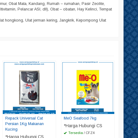
amur, Obat Mata, Kandang, Rumah – rumahan, Pasir Zeolite,
ltivitamin, Pelancar ASI, dll), Obat – obatan, Hay Kelinci, Tempat
lat hongkong, Ulat jerman kering, Jangkrik, Kepompong Ulat
MeO Kitt
*Harga
Tersed
Repack Universal Cat
MeO Seafood 7kg
Persian 1Kg Makanan
*Harga Hubungi CS
Kucing
Tersedia
/ CFZ4
*Harga Hubungi CS