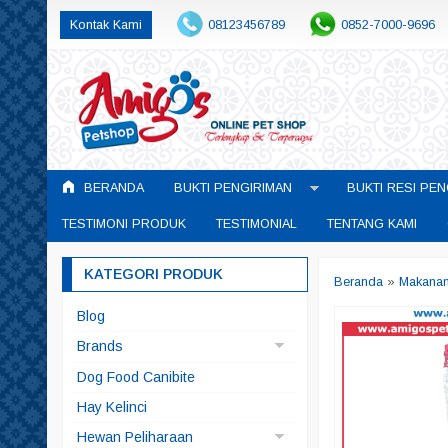
Kontak Kami
08123456789
0852-7000-9696
BERANDA
BUKTI PENGIRIMAN
BUKTI RESI PEN
TESTIMONI PRODUK
TESTIMONIAL
TENTANG KAMI
KATEGORI PRODUK
Beranda
»
Makanan
Blog
Brands
Arqui Fresh
Dog Food Canibite
Doggyman
Hay Kelinci
Pedigree
Hewan Peliharaan