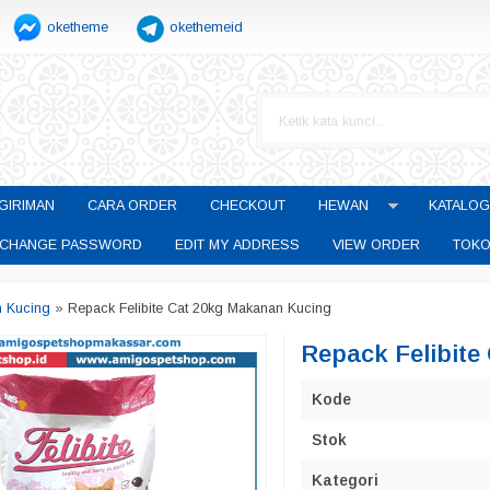
oketheme
okethemeid
GIRIMAN
CARA ORDER
CHECKOUT
HEWAN
KATALOG
CHANGE PASSWORD
EDIT MY ADDRESS
VIEW ORDER
TOKO
 Kucing
»
Repack Felibite Cat 20kg Makanan Kucing
Repack Felibite
Kode
Stok
Kategori