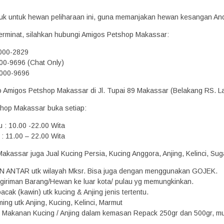
oduk untuk hewan peliharaan ini, guna memanjakan hewan kesangan An
erminat, silahkan hubungi Amigos Petshop Makassar:
2000-2829
00-9696 (Chat Only)
000-9696
ko Amigos Petshop Makassar di Jl. Tupai 89 Makassar (Belakang RS. L
hop Makassar buka setiap:
u : 10.00 -22.00 Wita
: 11.00 – 22.00 Wita
kassar juga Jual Kucing Persia, Kucing Anggora, Anjing, Kelinci, Suga
N ANTAR utk wilayah Mksr. Bisa juga dengan menggunakan GOJEK.
giriman Barang/Hewan ke luar kota/ pulau yg memungkinkan.
acak (kawin) utk kucing & Anjing jenis tertentu.
ing utk Anjing, Kucing, Kelinci, Marmut
Makanan Kucing / Anjing dalam kemasan Repack 250gr dan 500gr, mula