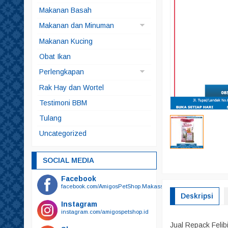
Anjing
Makanan Basah
Kucing
Makanan dan Minuman
Makanan Anjing
Makanan Kucing
Makanan Ikan
Obat Ikan
Makanan Kelinci
Perlengkapan
Makanan Kura-kura
Brangus
Rak Hay dan Wortel
Snack
Kucing
Testimoni BBM
Snack Anjing
Alat Mandi
Tulang
Snack Kucing
Odol
Uncategorized
Sikat Gigi
Sikat Gigi Plus Odol
SOCIAL MEDIA
Bedak
Facebook
Botol Minum
facebook.com/AmigosPetShop.Makassar
Deskripsi
Botol Susu
Instagram
instagram.com/amigospetshop.id
Gunting
Jual Repack Feli