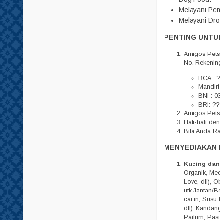
Tempat Minum
Melayani Pem
Melayani Dro
Tisu
PENTING UNTUK
Amigos Pets
No. Rekenin
BCA : ?
Mandiri
BNI : 0
BRI: ??
Amigos Petsh
Hati-hati d
Bila Anda R
MENYEDIAKAN 
Kucing dan
Organik, Meo,
Love, dll), 
utk Jantan/Be
canin, Susu 
dll), Kandan
Parfum, Pasi