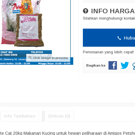
INFO HARGA
Silahkan menghubungi kontak 
Hubu
Pemesanan yang lebih cepat!
click image to preview
Bagikan ke
Info Tambahan
Diskusi (0)
bite Cat 20kg Makanan Kucing untuk hewan peliharaan di Amigos Petsh