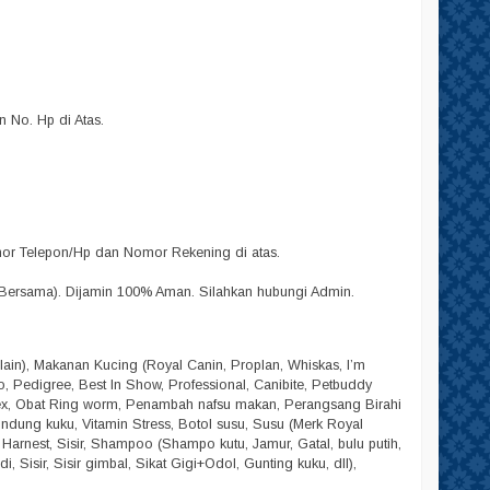
No. Hp di Atas.
omor Telepon/Hp dan Nomor Rekening di atas.
Bersama). Dijamin 100% Aman. Silahkan hubungi Admin.
lain), Makanan Kucing (Royal Canin, Proplan, Whiskas, I’m
lpo, Pedigree, Best In Show, Professional, Canibite, Petbuddy
dex, Obat Ring worm, Penambah nafsu makan, Perangsang Birahi
Pelindung kuku, Vitamin Stress, Botol susu, Susu (Merk Royal
, Harnest, Sisir, Shampoo (Shampo kutu, Jamur, Gatal, bulu putih,
 Sisir, Sisir gimbal, Sikat Gigi+Odol, Gunting kuku, dll),