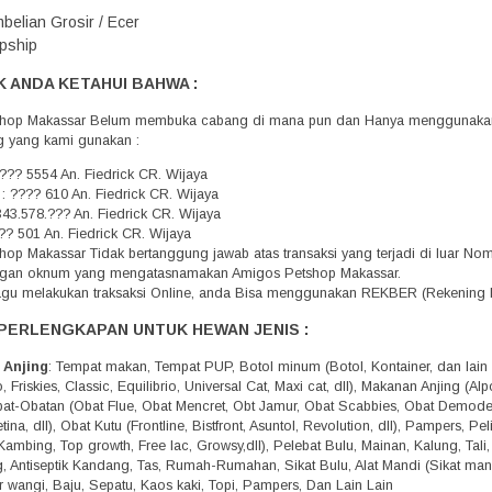
belian Grosir / Ecer
pship
 ANDA KETAHUI BAHWA :
hop Makassar Belum membuka cabang di mana pun dan Hanya menggunakan 
g yang kami gunakan :
??? 5554 An. Fiedrick CR. Wijaya
 : ???? 610 An. Fiedrick CR. Wijaya
343.578.??? An. Fiedrick CR. Wijaya
?? 501 An. Fiedrick CR. Wijaya
op Makassar Tidak bertanggung jawab atas transaksi yang terjadi di luar N
engan oknum yang mengatasnamakan Amigos Petshop Makassar.
agu melakukan traksaksi Online, anda Bisa menggunakan REKBER (Rekening 
PERLENGKAPAN UNTUK HEWAN JENIS :
 Anjing
: Tempat makan, Tempat PUP, Botol minum (Botol, Kontainer, dan lain 
 Friskies, Classic, Equilibrio, Universal Cat, Maxi cat, dll), Makanan Anjing (A
Obat-Obatan (Obat Flue, Obat Mencret, Obt Jamur, Obat Scabbies, Obat Demo
tina, dll), Obat Kutu (Frontline, Bistfront, Asuntol, Revolution, dll), Pampers, 
Kambing, Top growth, Free lac, Growsy,dll), Pelebat Bulu, Mainan, Kalung, Tali
g, Antiseptik Kandang, Tas, Rumah-Rumahan, Sikat Bulu, Alat Mandi (Sikat mandi,
r wangi, Baju, Sepatu, Kaos kaki, Topi, Pampers, Dan Lain Lain