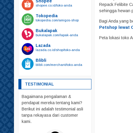
Shopee
Kalung Tali Harnest
Repack Felibite C
shopee.co.id/toko-anda
Harnest
sehingga hewan 
Tokopedia
Kalung
tokopedia.com/amigos-shop
Bagi Anda yang b
Tali
Petshop lewat C
Bukalapak
bukalapak.com/lapak-anda
Kandang
Peta lokasi toko
Mainan
Lazada
lazada.co.id/shop/toko-anda
Makanan
Blibli
Friskies
blibli.com/merchant/toko-anda
Royal Canin
whiskas
TESTIMONIAL
Obat – Obatan
Bagaimana pengalaman &
Pakaian
pendapat mereka tentang kami?
Parfum
Berikut ini adalah testimonial asli
Pelebat Bulu
tanpa rekayasa dari customer
kami.
Rumah – Rumahan
Sendok PUP