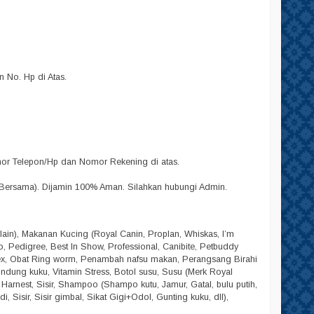
No. Hp di Atas.
omor Telepon/Hp dan Nomor Rekening di atas.
Bersama). Dijamin 100% Aman. Silahkan hubungi Admin.
lain), Makanan Kucing (Royal Canin, Proplan, Whiskas, I’m
lpo, Pedigree, Best In Show, Professional, Canibite, Petbuddy
dex, Obat Ring worm, Penambah nafsu makan, Perangsang Birahi
Pelindung kuku, Vitamin Stress, Botol susu, Susu (Merk Royal
, Harnest, Sisir, Shampoo (Shampo kutu, Jamur, Gatal, bulu putih,
 Sisir, Sisir gimbal, Sikat Gigi+Odol, Gunting kuku, dll),