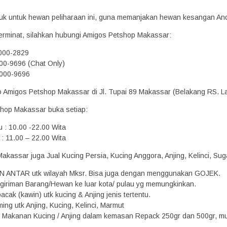
oduk untuk hewan peliharaan ini, guna memanjakan hewan kesangan An
erminat, silahkan hubungi Amigos Petshop Makassar:
2000-2829
00-9696 (Chat Only)
000-9696
ko Amigos Petshop Makassar di Jl. Tupai 89 Makassar (Belakang RS. L
hop Makassar buka setiap:
u : 10.00 -22.00 Wita
: 11.00 – 22.00 Wita
kassar juga Jual Kucing Persia, Kucing Anggora, Anjing, Kelinci, Suga
N ANTAR utk wilayah Mksr. Bisa juga dengan menggunakan GOJEK.
giriman Barang/Hewan ke luar kota/ pulau yg memungkinkan.
acak (kawin) utk kucing & Anjing jenis tertentu.
ing utk Anjing, Kucing, Kelinci, Marmut
Makanan Kucing / Anjing dalam kemasan Repack 250gr dan 500gr, mula