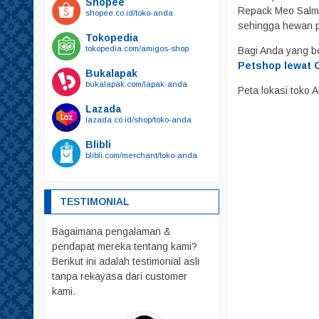
Shopee
Kalung Tali Harnest
Repack Meo Salmo
shopee.co.id/toko-anda
Harnest
sehingga hewan 
Tokopedia
Kalung
tokopedia.com/amigos-shop
Bagi Anda yang b
Tali
Petshop lewat C
Bukalapak
bukalapak.com/lapak-anda
Kandang
Peta lokasi toko
Mainan
Lazada
lazada.co.id/shop/toko-anda
Makanan
Blibli
Friskies
blibli.com/merchant/toko-anda
Royal Canin
whiskas
TESTIMONIAL
Obat – Obatan
Bagaimana pengalaman &
Pakaian
pendapat mereka tentang kami?
Parfum
Berikut ini adalah testimonial asli
Pelebat Bulu
tanpa rekayasa dari customer
kami.
Rumah – Rumahan
Sendok PUP