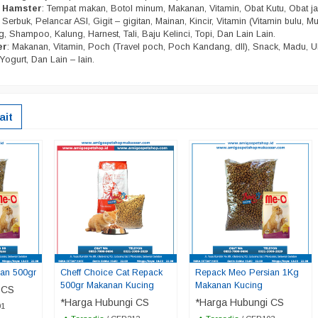
n Hamster
: Tempat makan, Botol minum, Makanan, Vitamin, Obat Kutu, Obat j
Serbuk, Pelancar ASI, Gigit – gigitan, Mainan, Kincir, Vitamin (Vitamin bulu, Mu
, Shampoo, Kalung, Harnest, Tali, Baju Kelinci, Topi, Dan Lain Lain.
er
: Makanan, Vitamin, Poch (Travel poch, Poch Kandang, dll), Snack, Madu, U
Yogurt, Dan Lain – lain.
ait
an 500gr
Cheff Choice Cat Repack
Repack Meo Persian 1Kg
500gr Makanan Kucing
Makanan Kucing
 CS
*Harga Hubungi CS
*Harga Hubungi CS
01