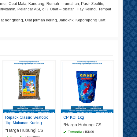
amur, Obat Mata, Kandang, Rumah – rumahan, Pasir Zeolite,
ltivitamin, Pelancar ASI, dll), Obat – obatan, Hay Kelinci, Tempat
lat hongkong, Ulat jerman kering, Jangkrik, Kepompong Ulat
Repack C
500gr M
*Harga
Tersed
Repack Classic Seafood
CP KOI 1kg
1kg Makanan Kucing
*Harga Hubungi CS
*Harga Hubungi CS
Tersedia
/ IKK09