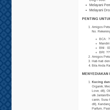
Tempat Minum
Melayani Pem
Melayani Dro
Tisu
PENTING UNTUK
Amigos Pets
No. Rekenin
BCA : ?
Mandiri
BNI : 0
BRI: ??
Amigos Petsh
Hati-hati d
Bila Anda R
MENYEDIAKAN 
Kucing dan
Organik, Meo,
Love, dll), 
utk Jantan/Be
canin, Susu 
dll), Kandan
Parfum, Pasi