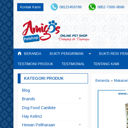
Kontak Kami
08123456789
0852-7000-9696
BERANDA
BUKTI PENGIRIMAN
BUKTI RESI PEN
TESTIMONI PRODUK
TESTIMONIAL
TENTANG KAMI
KATEGORI PRODUK
Beranda
»
Makana
Blog
Brands
Arqui Fresh
Dog Food Canibite
Doggyman
Hay Kelinci
Pedigree
Hewan Peliharaan