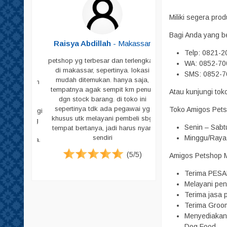
Shampoo
Miliki segera pr
Sikat Bulu
Bagi Anda yang b
Sisir
Butar
-
Raisya Abdillah
- Makassar
Telp: 0821-
Skop
petshop yg terbesar dan terlengkap
WA: 0852-70
Skop PUP
di makassar, sepertinya. lokasi
ja untuk
SMS: 0852-7
mudah ditemukan. hanya saja,
peliharaan
Susu
tempatnya agak sempit krn penuh
Atau kunjungi to
g memadai
dgn stock barang. di toko ini
Tas & Cannel Box
i pecinta
sepertinya tdk ada pegawai yg
Toko Amigos Pets
. Jadi bagi
Tempat Makan
khusus utk melayani pembeli sbg
ari datang
Senin – Sabt
tempat bertanya, jadi harus nyari
Tempat PUP
tuk harga
Minggu/Raya 
sendiri
emikian ya.
Vitamin
(5/5)
Amigos Petshop Ma
Pampers
(4/5)
Pampers Anjing
Terima PESA
Melayani pen
Pampers Kucing
Terima jasa p
Pasir
Terima Groom
Menyediakan 
Sugar Glider
Dog Food.