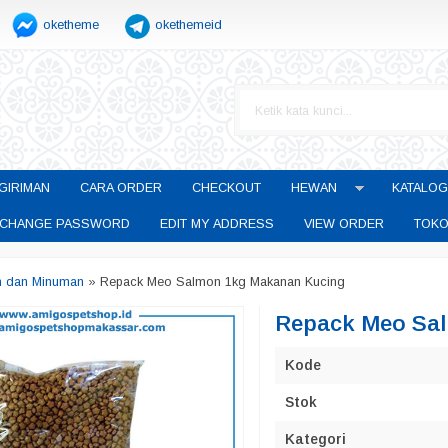
oketheme
okethemeid
GIRIMAN
CARA ORDER
CHECKOUT
HEWAN
KATALOG
CHANGE PASSWORD
EDIT MY ADDRESS
VIEW ORDER
TOKO
n dan Minuman
»
Repack Meo Salmon 1kg Makanan Kucing
Repack Meo Sal
Kode
Stok
Kategori