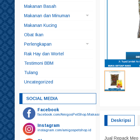
Anjing
Makanan Basah
Kucing
Makanan dan Minuman
Makanan Anjing
Makanan Kucing
Makanan Ikan
Obat Ikan
Makanan Kelinci
Perlengkapan
Makanan Kura-kura
Brangus
Rak Hay dan Wortel
Snack
Kucing
Testimoni BBM
Snack Anjing
Alat Mandi
Tulang
Snack Kucing
Odol
Uncategorized
Sikat Gigi
Sikat Gigi Plus Odol
SOCIAL MEDIA
Bedak
Facebook
Botol Minum
facebook.com/AmigosPetShop.Makassar
Deskripsi
Botol Susu
Instagram
instagram.com/amigospetshop.id
Gunting
Jual Repack Meo 