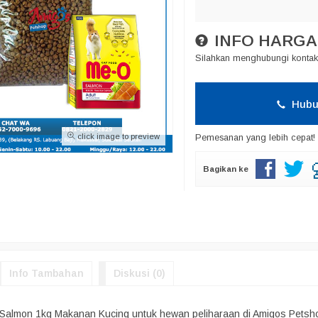
INFO HARGA
Silahkan menghubungi kontak 
Hubu
click image to preview
Pemesanan yang lebih cepat!
Bagikan ke
Info Tambahan
Diskusi (0)
Salmon 1kg Makanan Kucing untuk hewan peliharaan di Amigos Petshop