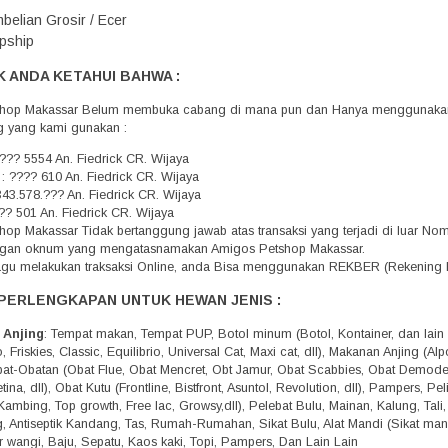
belian Grosir / Ecer
pship
 ANDA KETAHUI BAHWA :
hop Makassar Belum membuka cabang di mana pun dan Hanya menggunakan 
g yang kami gunakan :
??? 5554 An. Fiedrick CR. Wijaya
 : ???? 610 An. Fiedrick CR. Wijaya
343.578.??? An. Fiedrick CR. Wijaya
?? 501 An. Fiedrick CR. Wijaya
op Makassar Tidak bertanggung jawab atas transaksi yang terjadi di luar N
engan oknum yang mengatasnamakan Amigos Petshop Makassar.
agu melakukan traksaksi Online, anda Bisa menggunakan REKBER (Rekening 
PERLENGKAPAN UNTUK HEWAN JENIS :
 Anjing
: Tempat makan, Tempat PUP, Botol minum (Botol, Kontainer, dan lain 
 Friskies, Classic, Equilibrio, Universal Cat, Maxi cat, dll), Makanan Anjing (A
Obat-Obatan (Obat Flue, Obat Mencret, Obt Jamur, Obat Scabbies, Obat Demo
tina, dll), Obat Kutu (Frontline, Bistfront, Asuntol, Revolution, dll), Pampers, 
Kambing, Top growth, Free lac, Growsy,dll), Pelebat Bulu, Mainan, Kalung, Tali
g, Antiseptik Kandang, Tas, Rumah-Rumahan, Sikat Bulu, Alat Mandi (Sikat mandi,
r wangi, Baju, Sepatu, Kaos kaki, Topi, Pampers, Dan Lain Lain