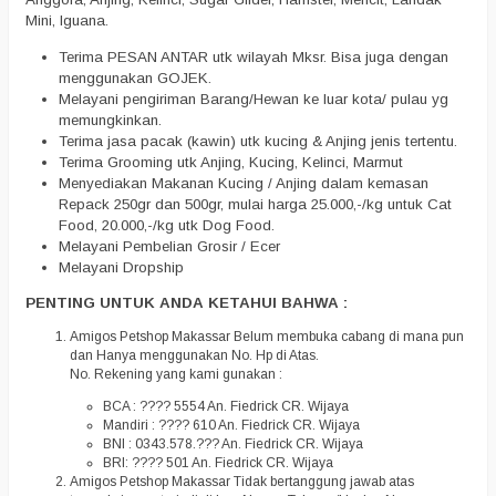
Mini, Iguana.
Terima PESAN ANTAR utk wilayah Mksr. Bisa juga dengan
menggunakan GOJEK.
Melayani pengiriman Barang/Hewan ke luar kota/ pulau yg
memungkinkan.
Terima jasa pacak (kawin) utk kucing & Anjing jenis tertentu.
Terima Grooming utk Anjing, Kucing, Kelinci, Marmut
Menyediakan Makanan Kucing / Anjing dalam kemasan
Repack 250gr dan 500gr, mulai harga 25.000,-/kg untuk Cat
Food, 20.000,-/kg utk Dog Food.
Melayani Pembelian Grosir / Ecer
Melayani Dropship
PENTING UNTUK ANDA KETAHUI BAHWA :
Amigos Petshop Makassar Belum membuka cabang di mana pun
dan Hanya menggunakan No. Hp di Atas.
No. Rekening yang kami gunakan :
BCA : ???? 5554 An. Fiedrick CR. Wijaya
Mandiri : ???? 610 An. Fiedrick CR. Wijaya
BNI : 0343.578.??? An. Fiedrick CR. Wijaya
BRI: ???? 501 An. Fiedrick CR. Wijaya
Amigos Petshop Makassar Tidak bertanggung jawab atas