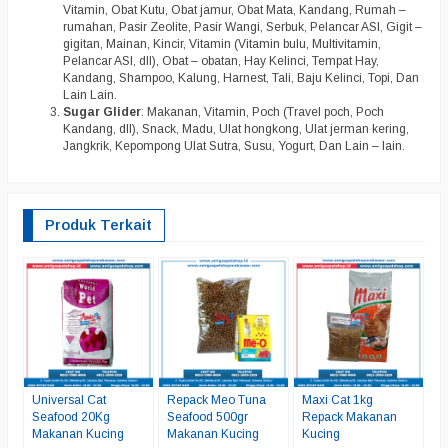
Vitamin, Obat Kutu, Obat jamur, Obat Mata, Kandang, Rumah –
rumahan, Pasir Zeolite, Pasir Wangi, Serbuk, Pelancar ASI, Gigit –
gigitan, Mainan, Kincir, Vitamin (Vitamin bulu, Multivitamin,
Pelancar ASI, dll), Obat – obatan, Hay Kelinci, Tempat Hay,
Kandang, Shampoo, Kalung, Harnest, Tali, Baju Kelinci, Topi, Dan
Lain Lain.
Sugar Glider
: Makanan, Vitamin, Poch (Travel poch, Poch
Kandang, dll), Snack, Madu, Ulat hongkong, Ulat jerman kering,
Jangkrik, Kepompong Ulat Sutra, Susu, Yogurt, Dan Lain – lain.
Produk Terkait
C
7
K
*
C
Universal Cat
Repack Meo Tuna
Maxi Cat 1kg
Seafood 20Kg
Seafood 500gr
Repack Makanan
Makanan Kucing
Makanan Kucing
Kucing