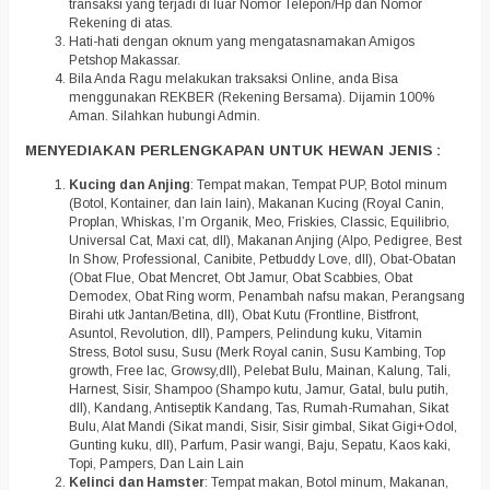
transaksi yang terjadi di luar Nomor Telepon/Hp dan Nomor
Rekening di atas.
Hati-hati dengan oknum yang mengatasnamakan Amigos
Petshop Makassar.
Bila Anda Ragu melakukan traksaksi Online, anda Bisa
menggunakan REKBER (Rekening Bersama). Dijamin 100%
Aman. Silahkan hubungi Admin.
MENYEDIAKAN PERLENGKAPAN UNTUK HEWAN JENIS :
Kucing dan Anjing
: Tempat makan, Tempat PUP, Botol minum
(Botol, Kontainer, dan lain lain), Makanan Kucing (Royal Canin,
Proplan, Whiskas, I’m Organik, Meo, Friskies, Classic, Equilibrio,
Universal Cat, Maxi cat, dll), Makanan Anjing (Alpo, Pedigree, Best
In Show, Professional, Canibite, Petbuddy Love, dll), Obat-Obatan
(Obat Flue, Obat Mencret, Obt Jamur, Obat Scabbies, Obat
Demodex, Obat Ring worm, Penambah nafsu makan, Perangsang
Birahi utk Jantan/Betina, dll), Obat Kutu (Frontline, Bistfront,
Asuntol, Revolution, dll), Pampers, Pelindung kuku, Vitamin
Stress, Botol susu, Susu (Merk Royal canin, Susu Kambing, Top
growth, Free lac, Growsy,dll), Pelebat Bulu, Mainan, Kalung, Tali,
Harnest, Sisir, Shampoo (Shampo kutu, Jamur, Gatal, bulu putih,
dll), Kandang, Antiseptik Kandang, Tas, Rumah-Rumahan, Sikat
Bulu, Alat Mandi (Sikat mandi, Sisir, Sisir gimbal, Sikat Gigi+Odol,
Gunting kuku, dll), Parfum, Pasir wangi, Baju, Sepatu, Kaos kaki,
Topi, Pampers, Dan Lain Lain
Kelinci dan Hamster
: Tempat makan, Botol minum, Makanan,