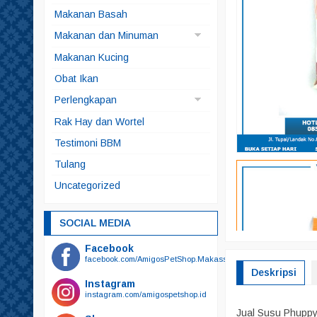
Anjing
Makanan Basah
Kucing
Makanan dan Minuman
Makanan Anjing
Makanan Kucing
Makanan Ikan
Obat Ikan
Makanan Kelinci
Perlengkapan
Makanan Kura-kura
Brangus
Rak Hay dan Wortel
Snack
Kucing
Testimoni BBM
Snack Anjing
Alat Mandi
Tulang
Snack Kucing
Odol
Uncategorized
Sikat Gigi
Sikat Gigi Plus Odol
SOCIAL MEDIA
Bedak
Facebook
Botol Minum
facebook.com/AmigosPetShop.Makassar
Deskripsi
Botol Susu
Instagram
instagram.com/amigospetshop.id
Gunting
Jual Susu Phuppy