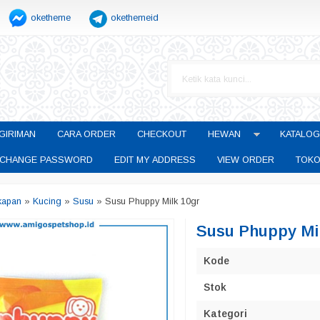
oketheme
okethemeid
GIRIMAN
CARA ORDER
CHECKOUT
HEWAN
KATALOG
CHANGE PASSWORD
EDIT MY ADDRESS
VIEW ORDER
TOKO
kapan
»
Kucing
»
Susu
»
Susu Phuppy Milk 10gr
Susu Phuppy Mil
Kode
Stok
Kategori