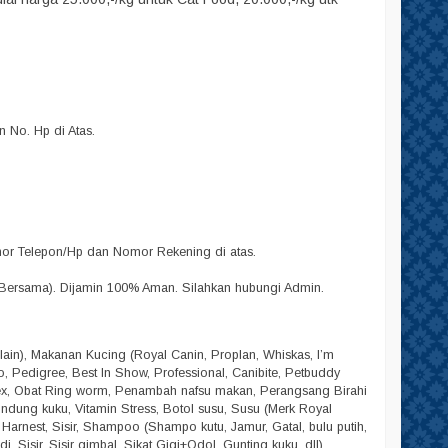
No. Hp di Atas.
omor Telepon/Hp dan Nomor Rekening di atas.
Bersama). Dijamin 100% Aman. Silahkan hubungi Admin.
lain), Makanan Kucing (Royal Canin, Proplan, Whiskas, I’m
lpo, Pedigree, Best In Show, Professional, Canibite, Petbuddy
dex, Obat Ring worm, Penambah nafsu makan, Perangsang Birahi
Pelindung kuku, Vitamin Stress, Botol susu, Susu (Merk Royal
, Harnest, Sisir, Shampoo (Shampo kutu, Jamur, Gatal, bulu putih,
 Sisir, Sisir gimbal, Sikat Gigi+Odol, Gunting kuku, dll),