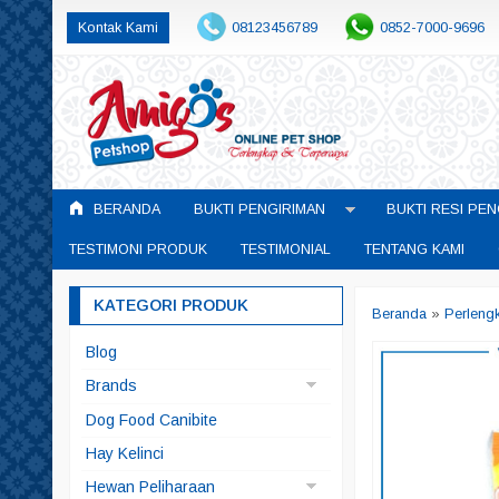
Kontak Kami
08123456789
0852-7000-9696
BERANDA
BUKTI PENGIRIMAN
BUKTI RESI PEN
TESTIMONI PRODUK
TESTIMONIAL
TENTANG KAMI
KATEGORI PRODUK
Beranda
»
Perleng
Blog
Brands
Arqui Fresh
Dog Food Canibite
Doggyman
Hay Kelinci
Pedigree
Hewan Peliharaan