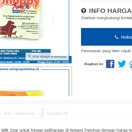
INFO HARGA
Silahkan menghubungi kontak 
Hubu
Pemesanan yang lebih cepat!
click image to preview
Bagikan ke
Info Tambahan
Diskusi (0)
 Milk 10gr untuk hewan peliharaan di Amigos Petshop dengan harga mu