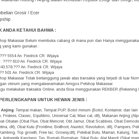
belian Grosir / Ecer
pship
 ANDA KETAHUI BAHWA :
hop Makassar Belum membuka cabang di mana pun dan Hanya menggunakan 
g yang kami gunakan :
??? 5554 An. Fiedrick CR. Wijaya
 : ???? 610 An. Fiedrick CR. Wijaya
343.578.??? An. Fiedrick CR. Wijaya
?? 501 An. Fiedrick CR. Wijaya
op Makassar Tidak bertanggung jawab atas transaksi yang terjadi di luar N
engan oknum yang mengatasnamakan Amigos Petshop Makassar.
agu melakukan traksaksi Online, anda Bisa menggunakan REKBER (Rekening 
PERLENGKAPAN UNTUK HEWAN JENIS :
 Anjing
: Tempat makan, Tempat PUP, Botol minum (Botol, Kontainer, dan lain 
 Friskies, Classic, Equilibrio, Universal Cat, Maxi cat, dll), Makanan Anjing (A
Obat-Obatan (Obat Flue, Obat Mencret, Obt Jamur, Obat Scabbies, Obat Demo
tina, dll), Obat Kutu (Frontline, Bistfront, Asuntol, Revolution, dll), Pampers, 
Kambing, Top growth, Free lac, Growsy,dll), Pelebat Bulu, Mainan, Kalung, Tali
g, Antiseptik Kandang, Tas, Rumah-Rumahan, Sikat Bulu, Alat Mandi (Sikat mandi,