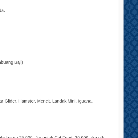
da.
abuang Baji)
r Glider, Hamster, Mencit, Landak Mini, Iguana.
i harga 25.000,-/kg untuk Cat Food, 20.000,-/kg utk