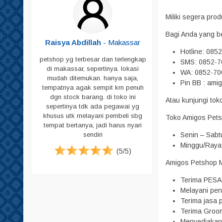
Shampoo
Miliki segera pr
Sikat Bulu
Bagi Anda yang b
Sisir
Butar
-
Raisya Abdillah
- Makassar
Hotline: 085
Skop
petshop yg terbesar dan terlengkap
SMS: 0852-7
Skop PUP
di makassar, sepertinya. lokasi
ja untuk
WA: 0852-70
mudah ditemukan. hanya saja,
peliharaan
Pin BB : ami
Susu
tempatnya agak sempit krn penuh
g memadai
dgn stock barang. di toko ini
Tas & Cannel Box
i pecinta
Atau kunjungi to
sepertinya tdk ada pegawai yg
. Jadi bagi
Tempat Makan
khusus utk melayani pembeli sbg
Toko Amigos Pets
ari datang
tempat bertanya, jadi harus nyari
Tempat PUP
tuk harga
Senin – Sabt
sendiri
emikian ya.
Vitamin
Minggu/Raya 
(5/5)
Pampers
(4/5)
Amigos Petshop Ma
Pampers Anjing
Terima PESA
Pampers Kucing
Melayani pen
Pasir
Terima jasa p
Terima Groom
Sugar Glider
Menyediakan 