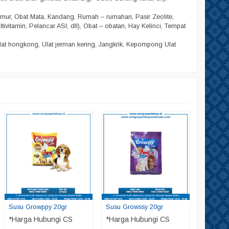
amur, Obat Mata, Kandang, Rumah – rumahan, Pasir Zeolite,
ltivitamin, Pelancar ASI, dll), Obat – obatan, Hay Kelinci, Tempat
lat hongkong, Ulat jerman kering, Jangkrik, Kepompong Ulat
Susu Ro
*Harga
Tersed
Susu Growppy 20gr
Susu Growssy 20gr
*Harga Hubungi CS
*Harga Hubungi CS