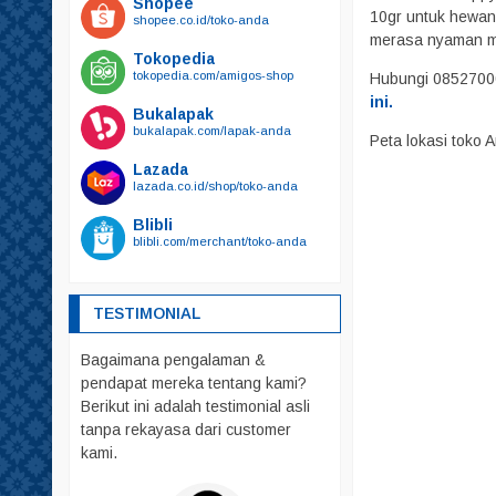
Shopee
Kalung Tali Harnest
10gr untuk hewan 
shopee.co.id/toko-anda
Harnest
merasa nyaman 
Tokopedia
Kalung
tokopedia.com/amigos-shop
Hubungi 0852700
Tali
ini.
Bukalapak
bukalapak.com/lapak-anda
Kandang
Peta lokasi toko
Mainan
Lazada
lazada.co.id/shop/toko-anda
Makanan
Blibli
Friskies
blibli.com/merchant/toko-anda
Royal Canin
whiskas
TESTIMONIAL
Obat – Obatan
Bagaimana pengalaman &
Pakaian
pendapat mereka tentang kami?
Parfum
Berikut ini adalah testimonial asli
Pelebat Bulu
tanpa rekayasa dari customer
kami.
Rumah – Rumahan
Sendok PUP