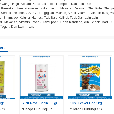
r wangi, Baju, Sepatu, Kaos kaki, Topi, Pampers, Dan Lain Lain
n Hamster
: Tempat makan, Botol minum, Makanan, Vitamin, Obat Kutu, Obat j
Serbuk, Pelancar ASI, Gigit – gigitan, Mainan, Kincir, Vitamin (Vitamin bulu, Mu
, Shampoo, Kalung, Harnest, Tali, Baju Kelinci, Topi, Dan Lain Lain.
er
: Makanan, Vitamin, Poch (Travel poch, Poch Kandang, dll), Snack, Madu, U
Yogurt, Dan Lain – lain.
ait
0gr
Susu Royal Canin 300gr
Susu Lecker Dog 1kg
 CS
*Harga Hubungi CS
*Harga Hubungi CS