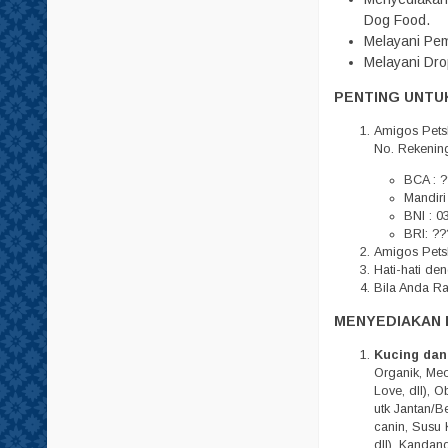
Tempat Minum
Dog Food.
Melayani Pem
Tisu
Melayani Dro
PENTING UNTUK
Amigos Pets
No. Rekenin
BCA : ?
Mandiri
BNI : 0
BRI: ??
Amigos Petsh
Hati-hati d
Bila Anda R
MENYEDIAKAN 
Kucing dan
Organik, Meo,
Love, dll), 
utk Jantan/Be
canin, Susu 
dll), Kandan