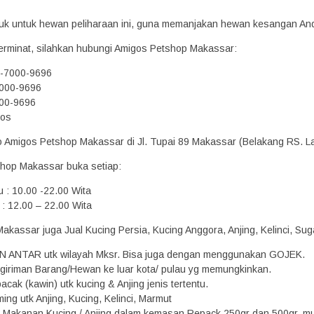
oduk untuk hewan peliharaan ini, guna memanjakan hewan kesangan An
erminat, silahkan hubungi Amigos Petshop Makassar:
2-7000-9696
000-9696
00-9696
gos
ko Amigos Petshop Makassar di Jl. Tupai 89 Makassar (Belakang RS. L
hop Makassar buka setiap:
u : 10.00 -22.00 Wita
: 12.00 – 22.00 Wita
kassar juga Jual Kucing Persia, Kucing Anggora, Anjing, Kelinci, Suga
N ANTAR utk wilayah Mksr. Bisa juga dengan menggunakan GOJEK.
giriman Barang/Hewan ke luar kota/ pulau yg memungkinkan.
acak (kawin) utk kucing & Anjing jenis tertentu.
ing utk Anjing, Kucing, Kelinci, Marmut
Makanan Kucing / Anjing dalam kemasan Repack 250gr dan 500gr, mula