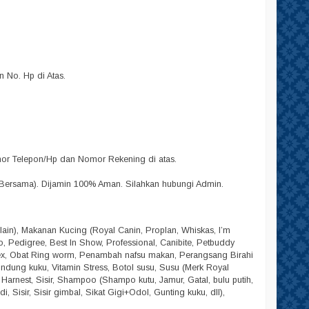
No. Hp di Atas.
omor Telepon/Hp dan Nomor Rekening di atas.
Bersama). Dijamin 100% Aman. Silahkan hubungi Admin.
lain), Makanan Kucing (Royal Canin, Proplan, Whiskas, I’m
lpo, Pedigree, Best In Show, Professional, Canibite, Petbuddy
dex, Obat Ring worm, Penambah nafsu makan, Perangsang Birahi
Pelindung kuku, Vitamin Stress, Botol susu, Susu (Merk Royal
, Harnest, Sisir, Shampoo (Shampo kutu, Jamur, Gatal, bulu putih,
 Sisir, Sisir gimbal, Sikat Gigi+Odol, Gunting kuku, dll),