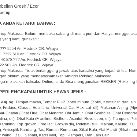
belian Grosir / Ecer
pship
 ANDA KETAHUI BAHWA :
hop Makassar Belum membuka cabang di mana pun dan Hanya menggunakan 
g yang kami gunakan :
??? 5554 An. Fiedrick CR. Wijaya
 : ???? 610 An. Fiedrick CR. Wijaya
343.578.??? An. Fiedrick CR. Wijaya
?? 501 An. Fiedrick CR. Wijaya
op Makassar Tidak bertanggung jawab atas transaksi yang terjadi di luar N
engan oknum yang mengatasnamakan Amigos Petshop Makassar.
agu melakukan traksaksi Online, anda Bisa menggunakan REKBER (Rekening 
PERLENGKAPAN UNTUK HEWAN JENIS :
 Anjing
: Tempat makan, Tempat PUP, Botol minum (Botol, Kontainer, dan lain 
 Friskies, Classic, Equilibrio, Universal Cat, Maxi cat, dll), Makanan Anjing (A
Obat-Obatan (Obat Flue, Obat Mencret, Obt Jamur, Obat Scabbies, Obat Demo
tina, dll), Obat Kutu (Frontline, Bistfront, Asuntol, Revolution, dll), Pampers, 
Kambing, Top growth, Free lac, Growsy,dll), Pelebat Bulu, Mainan, Kalung, Tali
g, Antiseptik Kandang, Tas, Rumah-Rumahan, Sikat Bulu, Alat Mandi (Sikat mandi,
r wangi, Baju, Sepatu, Kaos kaki, Topi, Pampers, Dan Lain Lain