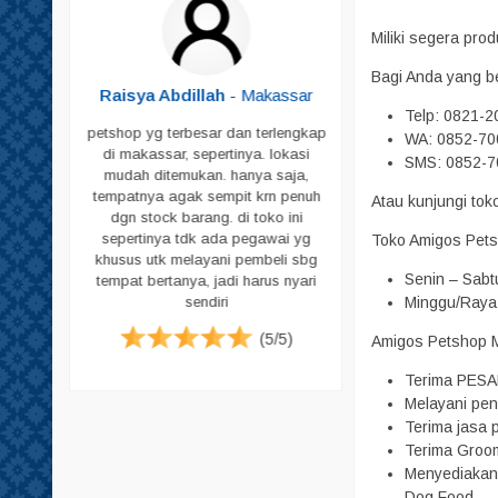
Shampoo
Miliki segera pr
Sikat Bulu
Bagi Anda yang b
Sisir
Butar
-
Raisya Abdillah
- Makassar
Telp: 0821-
Skop
petshop yg terbesar dan terlengkap
WA: 0852-70
Skop PUP
di makassar, sepertinya. lokasi
ja untuk
SMS: 0852-7
mudah ditemukan. hanya saja,
peliharaan
Susu
tempatnya agak sempit krn penuh
Atau kunjungi to
g memadai
dgn stock barang. di toko ini
Tas & Cannel Box
i pecinta
sepertinya tdk ada pegawai yg
Toko Amigos Pets
. Jadi bagi
Tempat Makan
khusus utk melayani pembeli sbg
ari datang
Senin – Sabt
tempat bertanya, jadi harus nyari
Tempat PUP
tuk harga
Minggu/Raya 
sendiri
emikian ya.
Vitamin
(5/5)
Amigos Petshop Ma
Pampers
(4/5)
Pampers Anjing
Terima PESA
Melayani pen
Pampers Kucing
Terima jasa p
Pasir
Terima Groom
Menyediakan 
Sugar Glider
Dog Food.