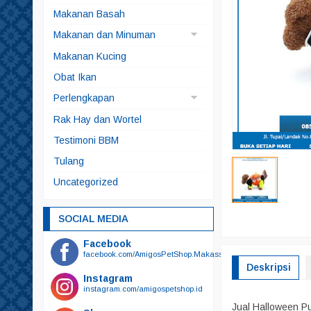
Anjing
Makanan Basah
Kucing
Makanan dan Minuman
Makanan Anjing
Makanan Kucing
Makanan Ikan
Obat Ikan
Makanan Kelinci
Perlengkapan
Makanan Kura-kura
Brangus
Rak Hay dan Wortel
Snack
Kucing
Testimoni BBM
Snack Anjing
Alat Mandi
Tulang
Snack Kucing
Odol
Uncategorized
Sikat Gigi
Sikat Gigi Plus Odol
SOCIAL MEDIA
Bedak
Facebook
Botol Minum
facebook.com/AmigosPetShop.Makassar
Deskripsi
Botol Susu
Instagram
instagram.com/amigospetshop.id
Gunting
Jual Halloween P