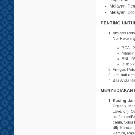
Tempat Minum
Melayani Pem
Melayani Dro
Tisu
PENTING UNTUK
Amigos Pets
No. Rekenin
BCA : ?
Mandiri
BNI : 0
BRI: ??
Amigos Petsh
Hati-hati d
Bila Anda R
MENYEDIAKAN 
Kucing dan
Organik, Meo,
Love, dll), 
utk Jantan/Be
canin, Susu 
dll), Kandan
Parfum, Pasi