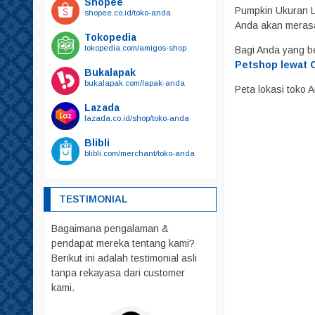
Shopee
Kalung Tali Harnest
Pumpkin Ukuran L 
shopee.co.id/toko-anda
Harnest
Anda akan meras
Tokopedia
Kalung
tokopedia.com/amigos-shop
Bagi Anda yang b
Tali
Petshop lewat C
Bukalapak
bukalapak.com/lapak-anda
Kandang
Peta lokasi toko
Mainan
Lazada
lazada.co.id/shop/toko-anda
Makanan
Blibli
Friskies
blibli.com/merchant/toko-anda
Royal Canin
whiskas
TESTIMONIAL
Obat – Obatan
Bagaimana pengalaman &
Pakaian
pendapat mereka tentang kami?
Parfum
Berikut ini adalah testimonial asli
Pelebat Bulu
tanpa rekayasa dari customer
kami.
Rumah – Rumahan
Sendok PUP