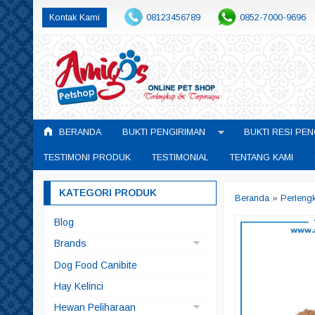
Kontak Kami
08123456789
0852-7000-9696
BERANDA
BUKTI PENGIRIMAN
BUKTI RESI PEN
TESTIMONI PRODUK
TESTIMONIAL
TENTANG KAMI
KATEGORI PRODUK
Beranda
»
Perleng
Blog
Brands
Arqui Fresh
Dog Food Canibite
Doggyman
Hay Kelinci
Pedigree
Hewan Peliharaan