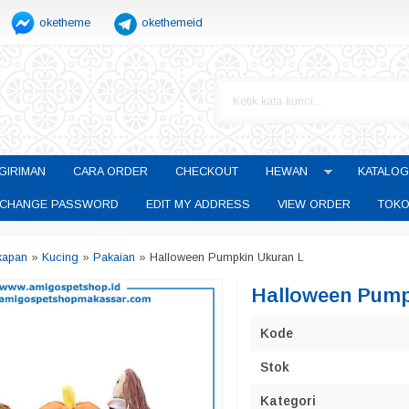
oketheme
okethemeid
GIRIMAN
CARA ORDER
CHECKOUT
HEWAN
KATALOG
CHANGE PASSWORD
EDIT MY ADDRESS
VIEW ORDER
TOKO
kapan
»
Kucing
»
Pakaian
»
Halloween Pumpkin Ukuran L
Halloween Pump
Kode
Stok
Kategori