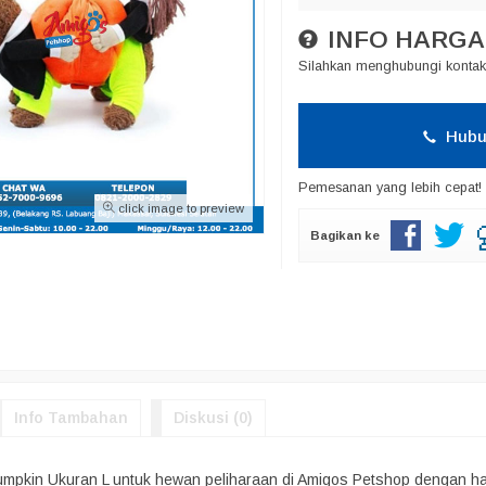
INFO HARGA
Silahkan menghubungi kontak 
Hubu
Pemesanan yang lebih cepat!
click image to preview
Bagikan ke
Info Tambahan
Diskusi (0)
umpkin Ukuran L untuk hewan peliharaan di Amigos Petshop dengan har