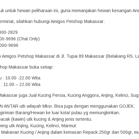
oduk untuk hewan peliharaan ini, guna memanjakan hewan kesangan An
erminat, silahkan hubungi Amigos Petshop Makassar:
2000-2829
00-9696 (Chat Only)
000-9696
ko Amigos Petshop Makassar di Jl. Tupai 89 Makassar (Belakang RS. L
hop Makassar buka setiap:
u : 10.00 -22.00 Wita
: 11.00 – 22.00 Wita
kassar juga Jual Kucing Persia, Kucing Anggora, Anjing, Kelinci, Suga
N ANTAR utk wilayah Mksr. Bisa juga dengan menggunakan GOJEK.
giriman Barang/Hewan ke luar kota/ pulau yg memungkinkan.
acak (kawin) utk kucing & Anjing jenis tertentu.
ing utk Anjing, Kucing, Kelinci, Marmut
Makanan Kucing / Anjing dalam kemasan Repack 250gr dan 500gr, mula