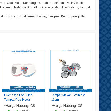
amur, Obat Mata, Kandang, Rumah – rumahan, Pasir Zeolite,
ltivitamin, Pelancar ASI, dll), Obat – obatan, Hay Kelinci, Tempat
lat hongkong, Ulat jerman kering, Jangkrik, Kepompong Ulat
Suit Tu
*Harga
Tersed
Duchesse For Kitten
Tempat Makan Stainless
Tempat Pup Hewan
11cm
*Harga Hubungi CS
*Harga Hubungi CS