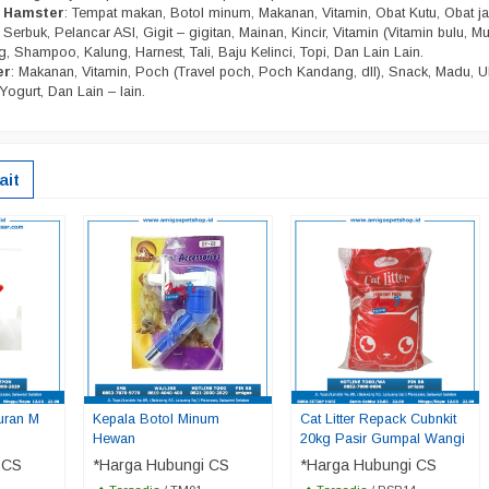
n Hamster
: Tempat makan, Botol minum, Makanan, Vitamin, Obat Kutu, Obat j
Serbuk, Pelancar ASI, Gigit – gigitan, Mainan, Kincir, Vitamin (Vitamin bulu, Mu
, Shampoo, Kalung, Harnest, Tali, Baju Kelinci, Topi, Dan Lain Lain.
er
: Makanan, Vitamin, Poch (Travel poch, Poch Kandang, dll), Snack, Madu, U
Yogurt, Dan Lain – lain.
ait
uran M
Kepala Botol Minum
Cat Litter Repack Cubnkit
Hewan
20kg Pasir Gumpal Wangi
 CS
*Harga Hubungi CS
*Harga Hubungi CS