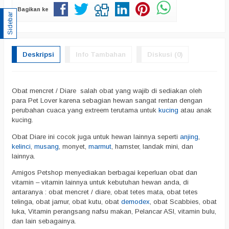
Bagikan ke
Sidebar
Deskripsi
Info Tambahan
Diskusi (0)
Obat mencret / Diare salah obat yang wajib di sediakan oleh
para Pet Lover karena sebagian hewan sangat rentan dengan
perubahan cuaca yang extreem terutama untuk
kucing
atau anak
kucing.
Obat Diare ini cocok juga untuk hewan lainnya seperti
anjing
,
kelinci
,
musang
, monyet,
marmut
, hamster, landak mini, dan
lainnya.
Amigos Petshop menyediakan berbagai keperluan obat dan
vitamin – vitamin lainnya untuk kebutuhan hewan anda, di
antaranya : obat mencret / diare, obat tetes mata, obat tetes
telinga, obat jamur, obat kutu, obat
demodex
, obat Scabbies, obat
luka, Vitamin perangsang nafsu makan, Pelancar ASI, vitamin bulu,
dan lain sebagainya.