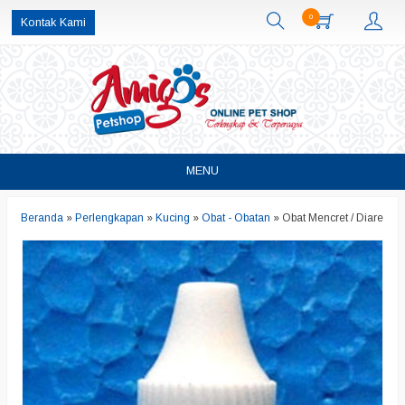
0
Kontak Kami
MENU
Beranda
»
Perlengkapan
»
Kucing
»
Obat - Obatan
»
Obat Mencret / Diare