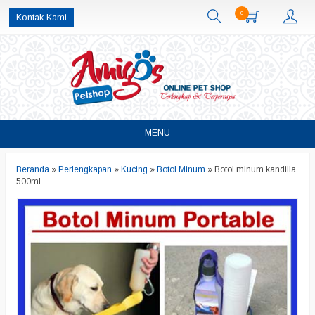
0
Kontak Kami
MENU
Beranda
»
Perlengkapan
»
Kucing
»
Botol Minum
»
Botol minum kandilla
500ml