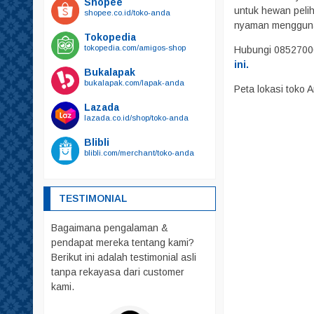
Shopee
Kalung Tali Harnest
untuk hewan pelih
shopee.co.id/toko-anda
Harnest
nyaman menggun
Tokopedia
Kalung
tokopedia.com/amigos-shop
Hubungi 0852700
Tali
ini.
Bukalapak
bukalapak.com/lapak-anda
Kandang
Peta lokasi toko
Mainan
Lazada
lazada.co.id/shop/toko-anda
Makanan
Blibli
Friskies
blibli.com/merchant/toko-anda
Royal Canin
whiskas
TESTIMONIAL
Obat – Obatan
Bagaimana pengalaman &
Pakaian
pendapat mereka tentang kami?
Parfum
Berikut ini adalah testimonial asli
Pelebat Bulu
tanpa rekayasa dari customer
kami.
Rumah – Rumahan
Sendok PUP