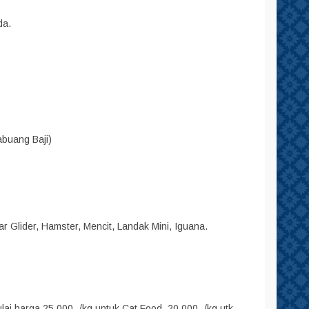
da.
abuang Baji)
r Glider, Hamster, Mencit, Landak Mini, Iguana.
i harga 25.000,-/kg untuk Cat Food, 20.000,-/kg utk