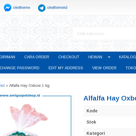
oketheme
okethemeid
GIRIMAN
CARA ORDER
CHECKOUT
HEWAN
KATALOG
CHANGE PASSWORD
EDIT MY ADDRESS
VIEW ORDER
TOKO
nci
»
Alfalfa Hay Oxbow 1 kg
Alfalfa Hay Oxb
Kode
Stok
Kategori