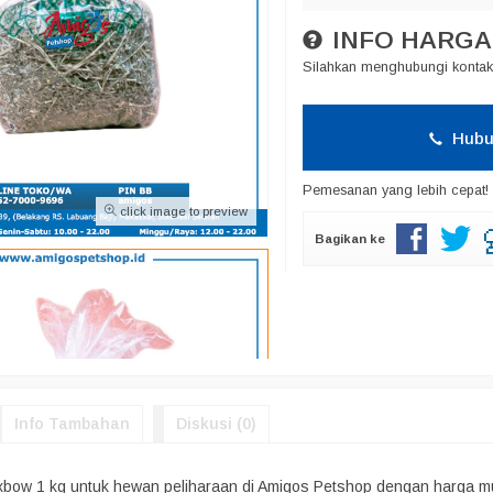
INFO HARGA
Silahkan menghubungi kontak 
Hubu
Pemesanan yang lebih cepat!
click image to preview
Bagikan ke
Info Tambahan
Diskusi (0)
Oxbow 1 kg untuk hewan peliharaan di Amigos Petshop dengan harga mur