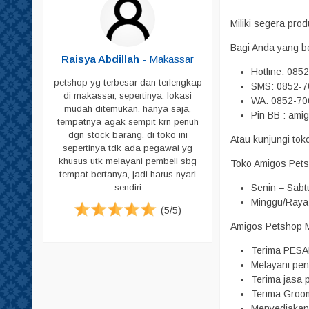
Shampoo
Miliki segera pr
Sikat Bulu
Bagi Anda yang b
Sisir
Butar
-
Raisya Abdillah
- Makassar
Hotline: 085
Skop
petshop yg terbesar dan terlengkap
SMS: 0852-7
Skop PUP
di makassar, sepertinya. lokasi
ja untuk
WA: 0852-70
mudah ditemukan. hanya saja,
peliharaan
Pin BB : ami
Susu
tempatnya agak sempit krn penuh
g memadai
dgn stock barang. di toko ini
Tas & Cannel Box
i pecinta
Atau kunjungi to
sepertinya tdk ada pegawai yg
. Jadi bagi
Tempat Makan
khusus utk melayani pembeli sbg
Toko Amigos Pets
ari datang
tempat bertanya, jadi harus nyari
Tempat PUP
tuk harga
Senin – Sabt
sendiri
emikian ya.
Vitamin
Minggu/Raya 
(5/5)
Pampers
(4/5)
Amigos Petshop Ma
Pampers Anjing
Terima PESA
Pampers Kucing
Melayani pen
Pasir
Terima jasa p
Terima Groom
Sugar Glider
Menyediakan 