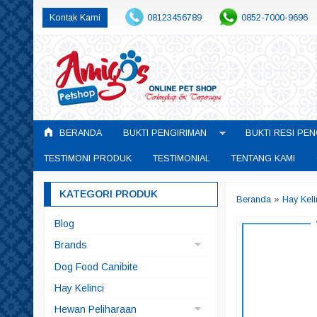
Kontak Kami
08123456789
0852-7000-9696
BERANDA
BUKTI PENGIRIMAN
BUKTI RESI PEN
TESTIMONI PRODUK
TESTIMONIAL
TENTANG KAMI
KATEGORI PRODUK
Beranda
»
Hay Keli
Blog
Brands
Arqui Fresh
Dog Food Canibite
Doggyman
Hay Kelinci
Pedigree
Hewan Peliharaan