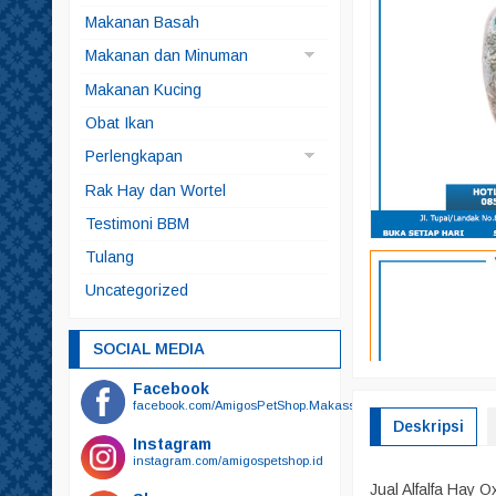
Anjing
Makanan Basah
Kucing
Makanan dan Minuman
Makanan Anjing
Makanan Kucing
Makanan Ikan
Obat Ikan
Makanan Kelinci
Perlengkapan
Makanan Kura-kura
Brangus
Rak Hay dan Wortel
Snack
Kucing
Testimoni BBM
Snack Anjing
Alat Mandi
Tulang
Snack Kucing
Odol
Uncategorized
Sikat Gigi
Sikat Gigi Plus Odol
SOCIAL MEDIA
Bedak
Facebook
Botol Minum
facebook.com/AmigosPetShop.Makassar
Deskripsi
Botol Susu
Instagram
instagram.com/amigospetshop.id
Gunting
Jual Alfalfa Hay 