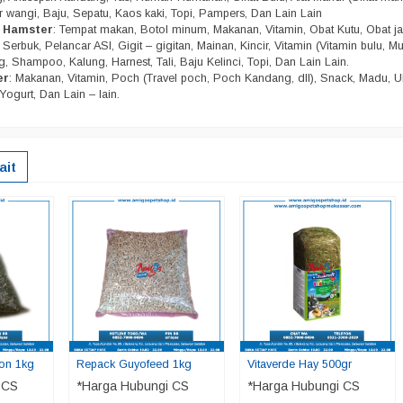
r wangi, Baju, Sepatu, Kaos kaki, Topi, Pampers, Dan Lain Lain
n Hamster
: Tempat makan, Botol minum, Makanan, Vitamin, Obat Kutu, Obat j
Serbuk, Pelancar ASI, Gigit – gigitan, Mainan, Kincir, Vitamin (Vitamin bulu, Mu
, Shampoo, Kalung, Harnest, Tali, Baju Kelinci, Topi, Dan Lain Lain.
er
: Makanan, Vitamin, Poch (Travel poch, Poch Kandang, dll), Snack, Madu, U
Yogurt, Dan Lain – lain.
ait
son 1kg
Repack Guyofeed 1kg
Vitaverde Hay 500gr
 CS
*Harga Hubungi CS
*Harga Hubungi CS