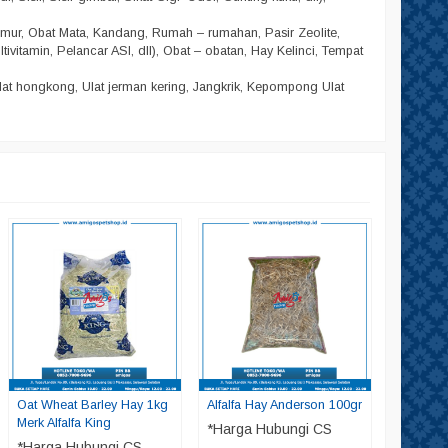
amur, Obat Mata, Kandang, Rumah – rumahan, Pasir Zeolite,
ltivitamin, Pelancar ASI, dll), Obat – obatan, Hay Kelinci, Tempat
lat hongkong, Ulat jerman kering, Jangkrik, Kepompong Ulat
Hay Her
*Harga
Tersed
Oat Wheat Barley Hay 1kg
Alfalfa Hay Anderson 100gr
Merk Alfalfa King
*Harga Hubungi CS
*Harga Hubungi CS