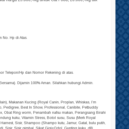
No. Hp di Atas.
omor Telepon/Hp dan Nomor Rekening di atas.
Bersama). Dijamin 100% Aman. Silahkan hubungi Admin.
lain), Makanan Kucing (Royal Canin, Proplan, Whiskas, I’m
lpo, Pedigree, Best In Show, Professional, Canibite, Petbuddy
dex, Obat Ring worm, Penambah nafsu makan, Perangsang Birahi
Pelindung kuku, Vitamin Stress, Botol susu, Susu (Merk Royal
, Harnest, Sisir, Shampoo (Shampo kutu, Jamur, Gatal, bulu putih,
 Sisir, Sisir gimbal, Sikat Gigi+Odol, Gunting kuku, dll),