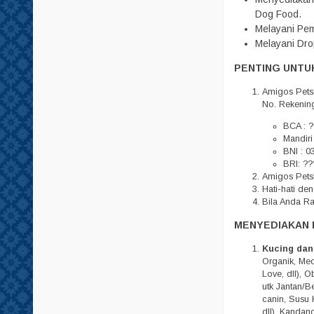
Tempat Minum
Dog Food.
Melayani Pem
Tisu
Melayani Dro
PENTING UNTUK
Amigos Pets
No. Rekenin
BCA : ?
Mandiri
BNI : 0
BRI: ??
Amigos Petsh
Hati-hati d
Bila Anda R
MENYEDIAKAN 
Kucing dan
Organik, Meo,
Love, dll), 
utk Jantan/Be
canin, Susu 
dll), Kandan