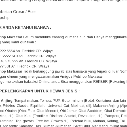
belian Grosir / Ecer
pship
 ANDA KETAHUI BAHWA :
hop Makassar Belum membuka cabang di mana pun dan Hanya menggunakan 
g yang kami gunakan :
??? 5554 An. Fiedrick CR. Wijaya
 : ???? 610 An. Fiedrick CR. Wijaya
343.578.??? An. Fiedrick CR. Wijaya
?? 501 An. Fiedrick CR. Wijaya
op Makassar Tidak bertanggung jawab atas transaksi yang terjadi di luar N
engan oknum yang mengatasnamakan Amigos Petshop Makassar.
agu melakukan traksaksi Online, anda Bisa menggunakan REKBER (Rekening 
PERLENGKAPAN UNTUK HEWAN JENIS :
 Anjing
: Tempat makan, Tempat PUP, Botol minum (Botol, Kontainer, dan lain 
 Friskies, Classic, Equilibrio, Universal Cat, Maxi cat, dll), Makanan Anjing (A
Obat-Obatan (Obat Flue, Obat Mencret, Obt Jamur, Obat Scabbies, Obat Demo
tina, dll), Obat Kutu (Frontline, Bistfront, Asuntol, Revolution, dll), Pampers, 
Kambing, Top growth, Free lac, Growsy,dll), Pelebat Bulu, Mainan, Kalung, Tali
g, Antiseptik Kandang, Tas, Rumah-Rumahan, Sikat Bulu, Alat Mandi (Sikat mandi,