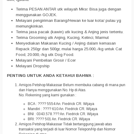
Terima PESAN ANTAR utk wilayah Mksr. Bisa juga dengan
menggunakan GOJEK.
Melayani pengiriman Barang/Hewan ke luar kota/ pulau yg
memungkinkan.
Terima jasa pacak (kawin) utk kucing & Anjing jenis tertentu.
Terima Grooming utk Anjing, Kucing, Kelinci, Marmut
Menyediakan Makanan Kucing / Anjing dalam kemasan
Repack 250gr dan 500gr, mulai harga 25.000,-/kg untuk Cat
Food, 20.000,-/kg utk Dog Food.
Melayani Pembelian Grosir / Ecer
Melayani Dropship
PENTING UNTUK ANDA KETAHUI BAHWA :
Amigos Petshop Makassar Belum membuka cabang di mana pun
dan Hanya menggunakan No. Hp di Atas.
No. Rekening yang kami gunakan :
BCA : ???? 5554 An. Fiedrick CR. Wijaya
Mandiri : ???? 610 An. Fiedrick CR. Wijaya
BNI : 0343.578.??? An. Fiedrick CR. Wijaya
BRI: ???? 501 An. Fiedrick CR. Wijaya
Amigos Petshop Makassar Tidak bertanggung jawab atas
transaksi yang terjadi di luar Nomor Telepon/Hp dan Nomor