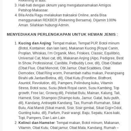
Rekening di atas.
Hati-hati dengan oknum yang mengatasnamakan Amigos
Petshop Makassar.
Bila Anda Ragu melakukan traksaksi Online, anda Bisa
menggunakan REKBER (Rekening Bersama). Dijamin 100%
Aman. Silahkan hubungi Admin.
MENYEDIAKAN PERLENGKAPAN UNTUK HEWAN JENIS :
Kucing dan Anjing
: Tempat makan, Tempat PUP, Botol minum
(Botol, Kontainer, dan lain lain), Makanan Kucing (Royal Canin,
Proplan, Whiskas, I’m Organik, Meo, Friskies, Classic, Equilibrio,
Universal Cat, Maxi cat, dll), Makanan Anjing (Alpo, Pedigree, Best
In Show, Professional, Canibite, Petbuddy Love, dll), Obat-Obatan
(Obat Flue, Obat Mencret, Obt Jamur, Obat Scabbies, Obat
Demodex, Obat Ring worm, Penambah nafsu makan, Perangsang
Birahi utk Jantan/Betina, dll), Obat Kutu (Frontline, Bistfront,
Asuntol, Revolution, dll), Pampers, Pelindung kuku, Vitamin
Stress, Botol susu, Susu (Merk Royal canin, Susu Kambing, Top
growth, Free lac, Growsy,dll), Pelebat Bulu, Mainan, Kalung, Tali,
Harnest, Sisir, Shampoo (Shampo kutu, Jamur, Gatal, bulu putih,
dll), Kandang, Antiseptik Kandang, Tas, Rumah-Rumahan, Sikat
Bulu, Alat Mandi (Sikat mandi, Sisir, Sisir gimbal, Sikat Gigi+Odol,
Gunting kuku, dll), Parfum, Pasir wangi, Baju, Sepatu, Kaos kaki,
Topi, Pampers, Dan Lain Lain
Kelinci dan Hamster
: Tempat makan, Botol minum, Makanan,
Vitamin, Obat Kutu, Obat jamur, Obat Mata, Kandang, Rumah –