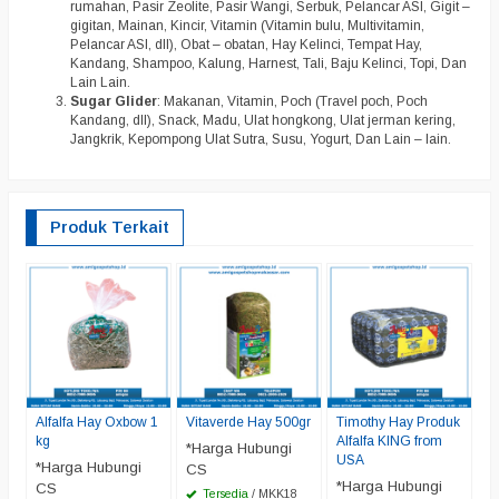
rumahan, Pasir Zeolite, Pasir Wangi, Serbuk, Pelancar ASI, Gigit –
gigitan, Mainan, Kincir, Vitamin (Vitamin bulu, Multivitamin,
Pelancar ASI, dll), Obat – obatan, Hay Kelinci, Tempat Hay,
Kandang, Shampoo, Kalung, Harnest, Tali, Baju Kelinci, Topi, Dan
Lain Lain.
Sugar Glider
: Makanan, Vitamin, Poch (Travel poch, Poch
Kandang, dll), Snack, Madu, Ulat hongkong, Ulat jerman kering,
Jangkrik, Kepompong Ulat Sutra, Susu, Yogurt, Dan Lain – lain.
Produk Terkait
A
A
1
*
C
Alfalfa Hay Oxbow 1
Vitaverde Hay 500gr
Timothy Hay Produk
kg
Alfalfa KING from
*Harga Hubungi
USA
*Harga Hubungi
CS
*Harga Hubungi
CS
Tersedia
/ MKK18