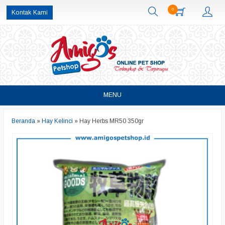
0
Kontak Kami
MENU
Beranda
»
Hay Kelinci
»
Hay Herbs MR50 350gr