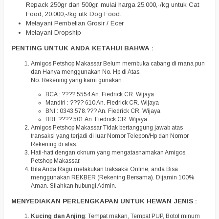
Repack 250gr dan 500gr, mulai harga 25.000,-/kg untuk Cat
Food, 20.000,-/kg utk Dog Food.
Melayani Pembelian Grosir / Ecer
Melayani Dropship
PENTING UNTUK ANDA KETAHUI BAHWA :
Amigos Petshop Makassar Belum membuka cabang di mana pun
dan Hanya menggunakan No. Hp di Atas.
No. Rekening yang kami gunakan :
BCA : ???? 5554 An. Fiedrick CR. Wijaya
Mandiri : ???? 610 An. Fiedrick CR. Wijaya
BNI : 0343.578.??? An. Fiedrick CR. Wijaya
BRI: ???? 501 An. Fiedrick CR. Wijaya
Amigos Petshop Makassar Tidak bertanggung jawab atas
transaksi yang terjadi di luar Nomor Telepon/Hp dan Nomor
Rekening di atas.
Hati-hati dengan oknum yang mengatasnamakan Amigos
Petshop Makassar.
Bila Anda Ragu melakukan traksaksi Online, anda Bisa
menggunakan REKBER (Rekening Bersama). Dijamin 100%
Aman. Silahkan hubungi Admin.
MENYEDIAKAN PERLENGKAPAN UNTUK HEWAN JENIS :
Kucing dan Anjing
: Tempat makan, Tempat PUP, Botol minum