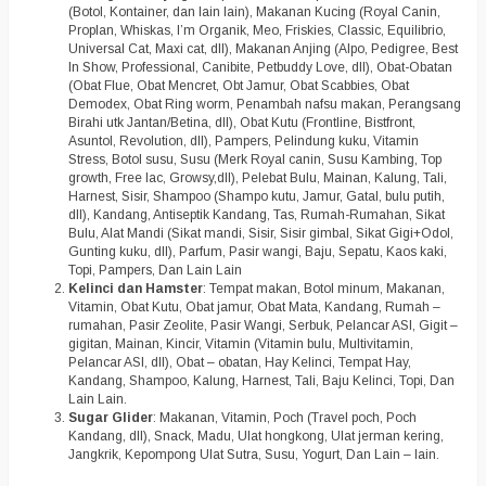
(Botol, Kontainer, dan lain lain), Makanan Kucing (Royal Canin,
Proplan, Whiskas, I’m Organik, Meo, Friskies, Classic, Equilibrio,
Universal Cat, Maxi cat, dll), Makanan Anjing (Alpo, Pedigree, Best
In Show, Professional, Canibite, Petbuddy Love, dll), Obat-Obatan
(Obat Flue, Obat Mencret, Obt Jamur, Obat Scabbies, Obat
Demodex, Obat Ring worm, Penambah nafsu makan, Perangsang
Birahi utk Jantan/Betina, dll), Obat Kutu (Frontline, Bistfront,
Asuntol, Revolution, dll), Pampers, Pelindung kuku, Vitamin
Stress, Botol susu, Susu (Merk Royal canin, Susu Kambing, Top
growth, Free lac, Growsy,dll), Pelebat Bulu, Mainan, Kalung, Tali,
Harnest, Sisir, Shampoo (Shampo kutu, Jamur, Gatal, bulu putih,
dll), Kandang, Antiseptik Kandang, Tas, Rumah-Rumahan, Sikat
Bulu, Alat Mandi (Sikat mandi, Sisir, Sisir gimbal, Sikat Gigi+Odol,
Gunting kuku, dll), Parfum, Pasir wangi, Baju, Sepatu, Kaos kaki,
Topi, Pampers, Dan Lain Lain
Kelinci dan Hamster
: Tempat makan, Botol minum, Makanan,
Vitamin, Obat Kutu, Obat jamur, Obat Mata, Kandang, Rumah –
rumahan, Pasir Zeolite, Pasir Wangi, Serbuk, Pelancar ASI, Gigit –
gigitan, Mainan, Kincir, Vitamin (Vitamin bulu, Multivitamin,
Pelancar ASI, dll), Obat – obatan, Hay Kelinci, Tempat Hay,
Kandang, Shampoo, Kalung, Harnest, Tali, Baju Kelinci, Topi, Dan
Lain Lain.
Sugar Glider
: Makanan, Vitamin, Poch (Travel poch, Poch
Kandang, dll), Snack, Madu, Ulat hongkong, Ulat jerman kering,
Jangkrik, Kepompong Ulat Sutra, Susu, Yogurt, Dan Lain – lain.