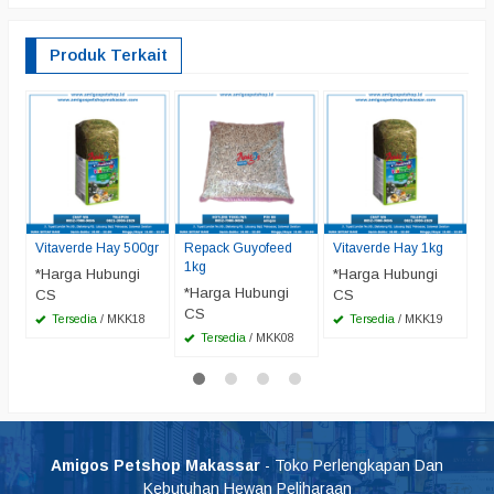
Produk Terkait
O
H
K
*
C
Vitaverde Hay 500gr
Repack Guyofeed
Vitaverde Hay 1kg
1kg
*Harga Hubungi
*Harga Hubungi
*Harga Hubungi
CS
CS
CS
Tersedia
/ MKK18
Tersedia
/ MKK19
Tersedia
/ MKK08
Amigos Petshop Makassar
- Toko Perlengkapan Dan
Kebutuhan Hewan Peliharaan